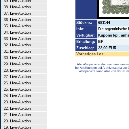
39. Live-Auktion
38. Live-Auktion
37. Live-Auktion
36. Live-Auktion
Stücknr.:
681144
35. Live-Auktion
Info:
Die argentinische
34. Live-Auktion
Verfügbar:
Kupons kpl. anh
33. Live-Auktion
Erhaltung:
EF
32. Live-Auktion
Zuschlag:
22,00 EUR
31. Live-Auktion
Vorheriges Los
30. Live-Auktion
29. Live-Auktion
Alle Wertpapiere stammen aus unser
bei Abbildungen auf Archivmaterial zu
28. Live-Auktion
Wertpapiers kann also von der Num
27. Live-Auktion
26. Live-Auktion
25. Live-Auktion
24. Live-Auktion
23. Live-Auktion
22. Live-Auktion
21. Live-Auktion
20. Live-Auktion
19. Live-Auktion