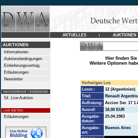
AKTUELLES
AUKTIONEN
|
AUKTIONEN
Informationen
Hier finden Sie
Auktionsbedingungen
Weitere Optionen habe
Einlieferungsvertrag
Erläuterungen
Newsletter
Vorheriges Los
Losnr.:
12 (Argentinien)
NACHVERKAUF / EGEBNISSE
Titel:
Renault Argentin
54. Live-Auktion
Auflistung:
Accion Ser. 17 1.
Ausruf:
18,00 EUR
LIVE BIETEN
Ausgabe-
25.04.1983
Erläuterungen
datum:
Ausgabe-
Buenos Aires
ort: