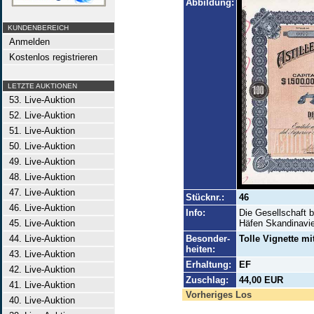
Abbildung:
KUNDENBEREICH
Anmelden
Kostenlos registrieren
LETZTE AUKTIONEN
53. Live-Auktion
52. Live-Auktion
51. Live-Auktion
50. Live-Auktion
49. Live-Auktion
48. Live-Auktion
47. Live-Auktion
Stücknr.:
46
46. Live-Auktion
Info:
Die Gesellschaft b
45. Live-Auktion
Häfen Skandinavie
44. Live-Auktion
Besonder-
Tolle Vignette mi
heiten:
43. Live-Auktion
Erhaltung:
EF
42. Live-Auktion
Zuschlag:
44,00 EUR
41. Live-Auktion
Vorheriges Los
40. Live-Auktion