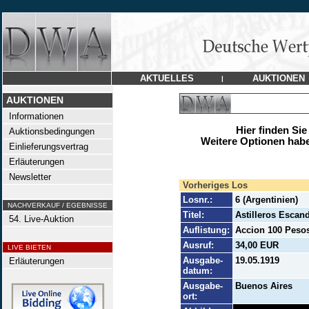
AKTUELLES
AUKTIONEN
|
AUKTIONEN
Informationen
Hier finden Sie
Auktionsbedingungen
Weitere Optionen habe
Einlieferungsvertrag
Erläuterungen
Newsletter
Vorheriges Los
Losnr.:
6 (Argentinien)
NACHVERKAUF / EGEBNISSE
Titel:
Astilleros Escan
54. Live-Auktion
Auflistung:
Accion 100 Pesos
Ausruf:
34,00 EUR
LIVE BIETEN
Ausgabe-
19.05.1919
Erläuterungen
datum:
Ausgabe-
Buenos Aires
ort: