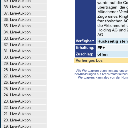
39. Live-Auktion
wurde auf die C
38. Live-Auktion
übertragen, die 
Münchener Versic
37. Live-Auktion
Zuge eines Ringt
36. Live-Auktion
französischen AG
die Aktienmehrhe
35. Live-Auktion
Holding AG und 
34. Live-Auktion
AG.
33. Live-Auktion
Verfügbar:
Rückseitig stem
32. Live-Auktion
Erhaltung:
EF+
31. Live-Auktion
Zuschlag:
offen
30. Live-Auktion
Vorheriges Los
29. Live-Auktion
28. Live-Auktion
Alle Wertpapiere stammen aus unser
bei Abbildungen auf Archivmaterial zu
27. Live-Auktion
Wertpapiers kann also von der Num
26. Live-Auktion
25. Live-Auktion
24. Live-Auktion
23. Live-Auktion
22. Live-Auktion
21. Live-Auktion
20. Live-Auktion
19. Live-Auktion