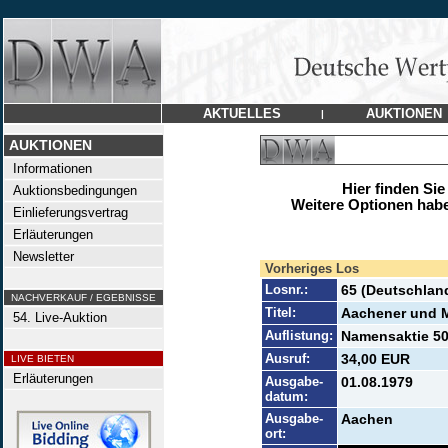
AKTUELLES
AUKTIONEN
|
AUKTIONEN
Informationen
Hier finden Sie
Auktionsbedingungen
Weitere Optionen habe
Einlieferungsvertrag
Erläuterungen
Newsletter
Vorheriges Los
Losnr.:
65 (Deutschlan
NACHVERKAUF / EGEBNISSE
Titel:
Aachener und 
54. Live-Auktion
Auflistung:
Namensaktie 50
Ausruf:
34,00 EUR
LIVE BIETEN
Erläuterungen
Ausgabe-
01.08.1979
datum:
Ausgabe-
Aachen
ort: