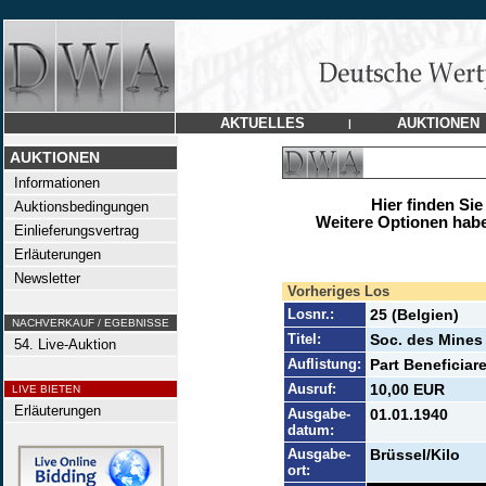
AKTUELLES
AUKTIONEN
|
AUKTIONEN
Informationen
Hier finden Sie
Auktionsbedingungen
Weitere Optionen habe
Einlieferungsvertrag
Erläuterungen
Newsletter
Vorheriges Los
Losnr.:
25 (Belgien)
NACHVERKAUF / EGEBNISSE
Titel:
Soc. des Mines 
54. Live-Auktion
Auflistung:
Part Beneficiar
Ausruf:
10,00 EUR
LIVE BIETEN
Erläuterungen
Ausgabe-
01.01.1940
datum:
Ausgabe-
Brüssel/Kilo
ort: