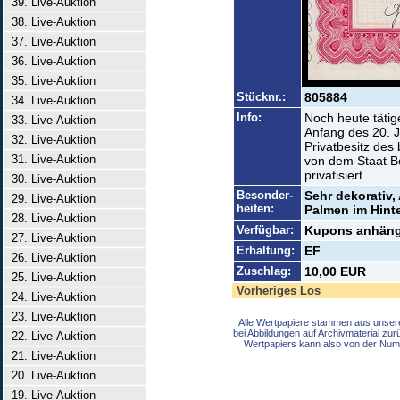
39. Live-Auktion
38. Live-Auktion
37. Live-Auktion
36. Live-Auktion
35. Live-Auktion
Stücknr.:
805884
34. Live-Auktion
Info:
Noch heute täti
33. Live-Auktion
Anfang des 20. J
32. Live-Auktion
Privatbesitz des
31. Live-Auktion
von dem Staat B
privatisiert.
30. Live-Auktion
Besonder-
Sehr dekorativ,
29. Live-Auktion
heiten:
Palmen im Hint
28. Live-Auktion
Verfügbar:
Kupons anhäng
27. Live-Auktion
Erhaltung:
EF
26. Live-Auktion
Zuschlag:
10,00 EUR
25. Live-Auktion
Vorheriges Los
24. Live-Auktion
23. Live-Auktion
Alle Wertpapiere stammen aus unser
bei Abbildungen auf Archivmaterial zu
22. Live-Auktion
Wertpapiers kann also von der Num
21. Live-Auktion
20. Live-Auktion
19. Live-Auktion