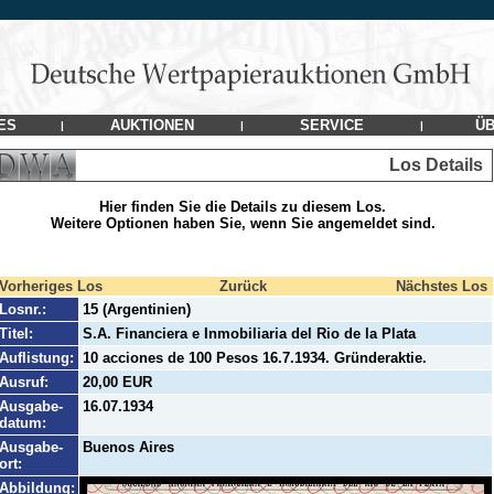
ES
AUKTIONEN
SERVICE
ÜB
|
|
|
Los Details
Hier finden Sie die Details zu diesem Los.
Weitere Optionen haben Sie, wenn Sie angemeldet sind.
Vorheriges Los
Zurück
Nächstes Los
Losnr.:
15 (Argentinien)
Titel:
S.A. Financiera e Inmobiliaria del Rio de la Plata
Auflistung:
10 acciones de 100 Pesos 16.7.1934. Gründeraktie.
Ausruf:
20,00 EUR
Ausgabe-
16.07.1934
datum:
Ausgabe-
Buenos Aires
ort:
Abbildung: