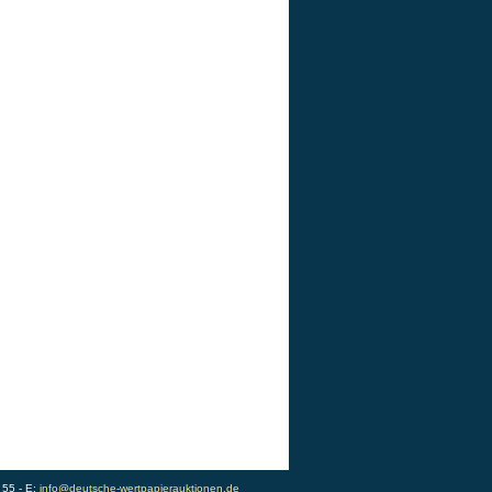
 55 - E:
info@deutsche-wertpapierauktionen.de