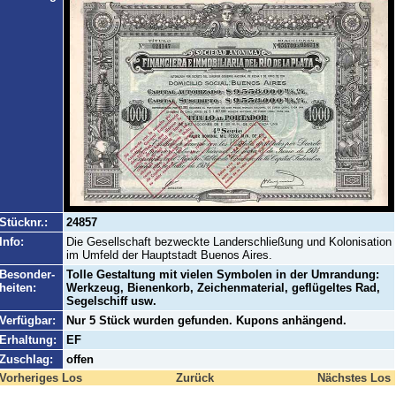
Stücknr.:
24857
Info:
Die Gesellschaft bezweckte Landerschließung und Kolonisation
im Umfeld der Hauptstadt Buenos Aires.
Besonder-
Tolle Gestaltung mit vielen Symbolen in der Umrandung:
heiten:
Werkzeug, Bienenkorb, Zeichenmaterial, geflügeltes Rad,
Segelschiff usw.
Verfügbar:
Nur 5 Stück wurden gefunden. Kupons anhängend.
Erhaltung:
EF
Zuschlag:
offen
Vorheriges Los
Zurück
Nächstes Los