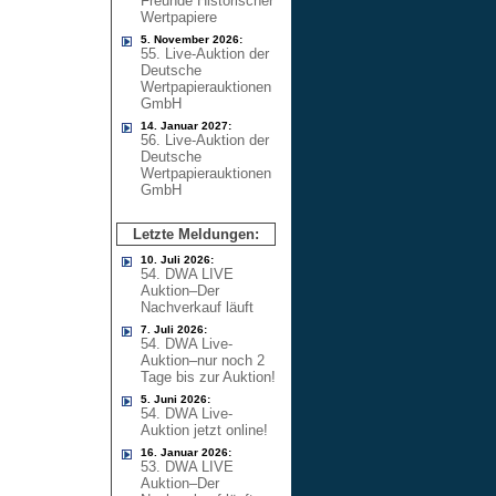
Freunde Historischer
Wertpapiere
5. November 2026:
55. Live-Auktion der
Deutsche
Wertpapierauktionen
GmbH
14. Januar 2027:
56. Live-Auktion der
Deutsche
Wertpapierauktionen
GmbH
Letzte Meldungen:
10. Juli 2026:
54. DWA LIVE
Auktion–Der
Nachverkauf läuft
7. Juli 2026:
54. DWA Live-
Auktion–nur noch 2
Tage bis zur Auktion!
5. Juni 2026:
54. DWA Live-
Auktion jetzt online!
16. Januar 2026:
53. DWA LIVE
Auktion–Der