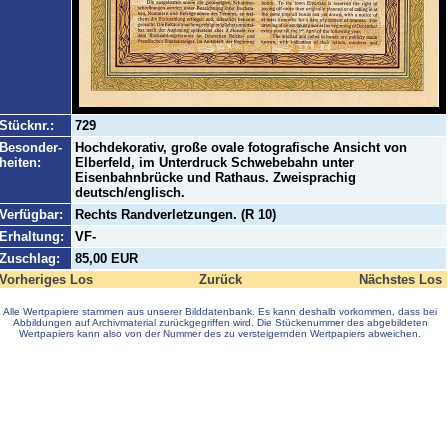
Stücknr.:
729
Besonder-
Hochdekorativ, große ovale fotografische Ansicht von
heiten:
Elberfeld, im Unterdruck Schwebebahn unter
Eisenbahnbrücke und Rathaus. Zweisprachig
deutsch/englisch.
Verfügbar:
Rechts Randverletzungen. (R 10)
Erhaltung:
VF-
Zuschlag:
85,00 EUR
Vorheriges Los
Zurück
Nächstes Los
Alle Wertpapiere stammen aus unserer Bilddatenbank. Es kann deshalb vorkommen, dass bei
Abbildungen auf Archivmaterial zurückgegriffen wird. Die Stückenummer des abgebildeten
Wertpapiers kann also von der Nummer des zu versteigernden Wertpapiers abweichen.