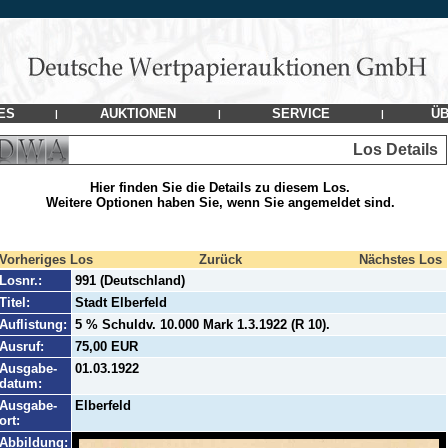
ES
AUKTIONEN
SERVICE
ÜB
|
|
|
Los Details
Hier finden Sie die Details zu diesem Los.
Weitere Optionen haben Sie, wenn Sie angemeldet sind.
Vorheriges Los
Zurück
Nächstes Los
Losnr.:
991 (Deutschland)
Titel:
Stadt Elberfeld
Auflistung:
5 % Schuldv. 10.000 Mark 1.3.1922 (R 10).
Ausruf:
75,00 EUR
Ausgabe-
01.03.1922
datum:
Ausgabe-
Elberfeld
ort:
Abbildung: