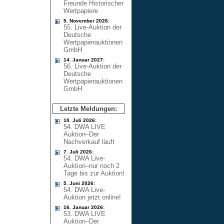
Freunde Historischer
Wertpapiere
5. November 2026:
55. Live-Auktion der
Deutsche
Wertpapierauktionen
GmbH
14. Januar 2027:
56. Live-Auktion der
Deutsche
Wertpapierauktionen
GmbH
Letzte Meldungen:
10. Juli 2026:
54. DWA LIVE
Auktion–Der
Nachverkauf läuft
7. Juli 2026:
54. DWA Live-
Auktion–nur noch 2
Tage bis zur Auktion!
5. Juni 2026:
54. DWA Live-
Auktion jetzt online!
16. Januar 2026:
53. DWA LIVE
Auktion–Der