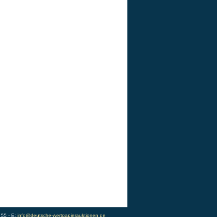
 55 - E:
info@deutsche-wertpapierauktionen.de