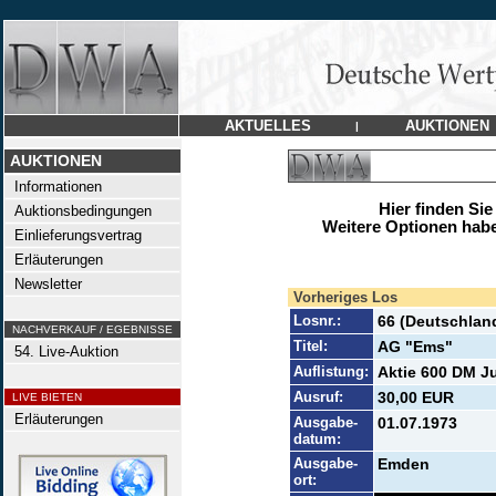
AKTUELLES
AUKTIONEN
|
AUKTIONEN
Informationen
Hier finden Sie
Auktionsbedingungen
Weitere Optionen habe
Einlieferungsvertrag
Erläuterungen
Newsletter
Vorheriges Los
Losnr.:
66 (Deutschlan
NACHVERKAUF / EGEBNISSE
Titel:
AG "Ems"
54. Live-Auktion
Auflistung:
Aktie 600 DM Ju
Ausruf:
30,00 EUR
LIVE BIETEN
Erläuterungen
Ausgabe-
01.07.1973
datum:
Ausgabe-
Emden
ort: