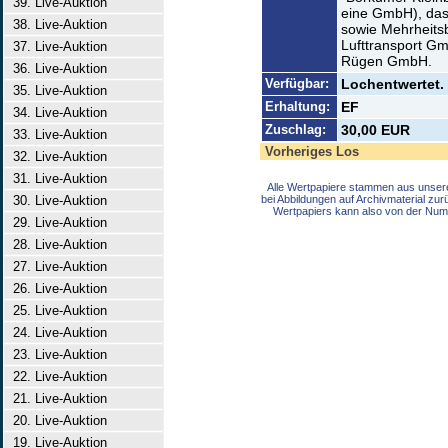
39. Live-Auktion
eine GmbH), das 
38. Live-Auktion
sowie Mehrheitsb
Lufttransport G
37. Live-Auktion
Rügen GmbH.
36. Live-Auktion
Verfügbar:
Lochentwertet. 
35. Live-Auktion
Erhaltung:
EF
34. Live-Auktion
Zuschlag:
30,00 EUR
33. Live-Auktion
Vorheriges Los
32. Live-Auktion
31. Live-Auktion
Alle Wertpapiere stammen aus unser
30. Live-Auktion
bei Abbildungen auf Archivmaterial zu
Wertpapiers kann also von der Num
29. Live-Auktion
28. Live-Auktion
27. Live-Auktion
26. Live-Auktion
25. Live-Auktion
24. Live-Auktion
23. Live-Auktion
22. Live-Auktion
21. Live-Auktion
20. Live-Auktion
19. Live-Auktion