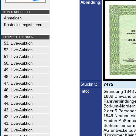
Abbildung:
KUNDENBEREICH
Anmelden
Kostenlos registrieren
LETZTE AUKTIONEN
53. Live-Auktion
52. Live-Auktion
51. Live-Auktion
50. Live-Auktion
49. Live-Auktion
48. Live-Auktion
47. Live-Auktion
Stücknr.:
7475
46. Live-Auktion
Info:
Gründung 1843 al
1889 Umwandlung 
45. Live-Auktion
Fährverbindung
44. Live-Auktion
Borkum-Norderne
43. Live-Auktion
2 der 5 Personen
1949 Neubau eine
42. Live-Auktion
Emden-Außenhaf
41. Live-Auktion
Borkum immer me
40. Live-Auktion
AG entwickelte. 
"Borkumer Klein