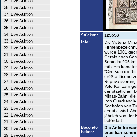
39. Live-Auktion
38. Live-Auktion
37. Live-Auktion
36. Live-Auktion
35. Live-Auktion
34. Live-Auktion
Stücknr.:
123556
33. Live-Auktion
Info:
Die Victoria-Min
Firmenbezeichnu
32. Live-Auktion
wurde 1901 gegr
31. Live-Auktion
Gerais nach Camp
30. Live-Auktion
Santo ist 905 km 
mit dem kometen
29. Live-Auktion
“Cia. Vale de Ri
28. Live-Auktion
größte Eisenerze
Reprivatisierun
27. Live-Auktion
Vale-Konzern geh
26. Live-Auktion
der staatlichen 
25. Live-Auktion
Minas-Bahn, die
Iron Quadrangle
24. Live-Auktion
Seehafen von Tu
23. Live-Auktion
genutzt wird. Ab
22. Live-Auktion
jährlich von der
befördert.
21. Live-Auktion
Besonder-
Die Anleihe war 
20. Live-Auktion
heiten:
brasilianischen
19. Live-Auktion