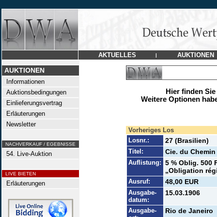
AKTUELLES
AUKTIONEN
|
AUKTIONEN
Informationen
Hier finden Sie
Auktionsbedingungen
Weitere Optionen habe
Einlieferungsvertrag
Erläuterungen
Newsletter
Vorheriges Los
Losnr.:
27 (Brasilien)
NACHVERKAUF / EGEBNISSE
Titel:
Cie. du Chemin 
54. Live-Auktion
Auflistung:
5 % Oblig. 500 
„Obligation rég
LIVE BIETEN
Ausruf:
48,00 EUR
Erläuterungen
Ausgabe-
15.03.1906
datum:
Ausgabe-
Rio de Janeiro