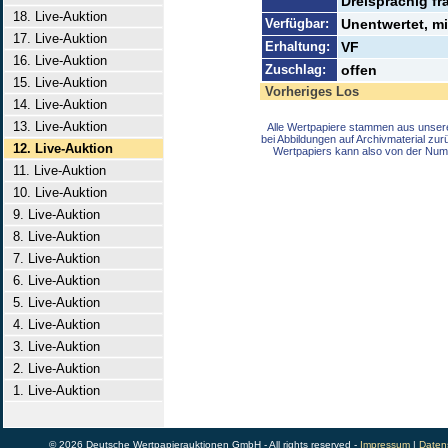
Dreisprachig fr
18. Live-Auktion
Verfügbar:
Unentwertet, m
17. Live-Auktion
Erhaltung:
VF
16. Live-Auktion
Zuschlag:
offen
15. Live-Auktion
Vorheriges Los
14. Live-Auktion
13. Live-Auktion
Alle Wertpapiere stammen aus unser
bei Abbildungen auf Archivmaterial zu
12. Live-Auktion
Wertpapiers kann also von der Num
11. Live-Auktion
10. Live-Auktion
9. Live-Auktion
8. Live-Auktion
7. Live-Auktion
6. Live-Auktion
5. Live-Auktion
4. Live-Auktion
3. Live-Auktion
2. Live-Auktion
1. Live-Auktion
© 2026 Deutsche Wertpapierauktionen GmbH - All rights reserved -
Impressum
|
Daten