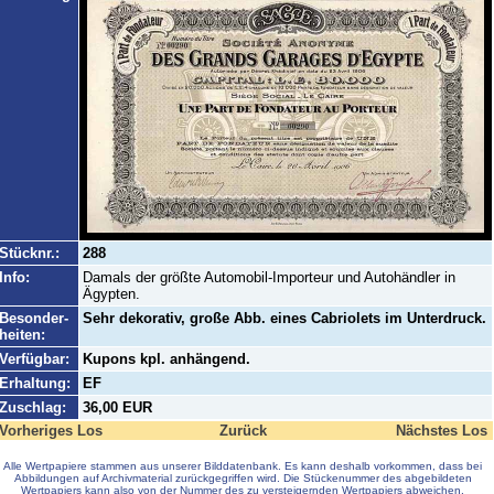
Stücknr.:
288
Info:
Damals der größte Automobil-Importeur und Autohändler in
Ägypten.
Besonder-
Sehr dekorativ, große Abb. eines Cabriolets im Unterdruck.
heiten:
Verfügbar:
Kupons kpl. anhängend.
Erhaltung:
EF
Zuschlag:
36,00 EUR
Vorheriges Los
Zurück
Nächstes Los
Alle Wertpapiere stammen aus unserer Bilddatenbank. Es kann deshalb vorkommen, dass bei
Abbildungen auf Archivmaterial zurückgegriffen wird. Die Stückenummer des abgebildeten
Wertpapiers kann also von der Nummer des zu versteigernden Wertpapiers abweichen.