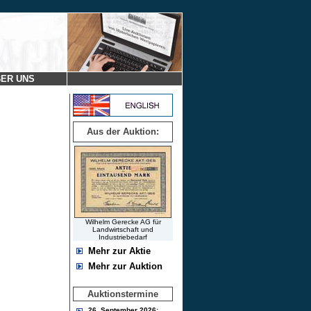
ER UNS
Aus der Auktion:
Wilhelm Gerecke AG für
Landwirtschaft und
Industriebedarf
Mehr zur Aktie
Mehr zur Auktion
Auktionstermine
26. September 2026: