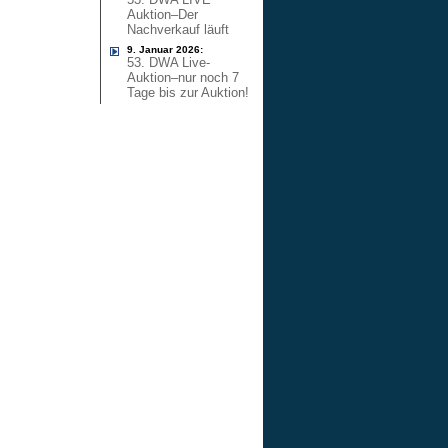
Auktion–Der
Nachverkauf läuft
9. Januar 2026:
53. DWA Live-
Auktion–nur noch 7
Tage bis zur Auktion!