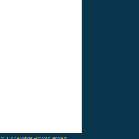
 55 - E:
info@deutsche-wertpapierauktionen.de