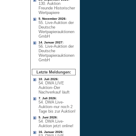
130. Auktion
Freunde Historischer
Wertpapiere
5. November 2026:
55. Live-Auktion der
Deutsche
Wertpapierauktionen
GmbH
14. Januar 2027:
56. Live-Auktion der
Deutsche
Wertpapierauktionen
GmbH
Letzte Meldungen:
10. Juli 2026:
54. DWA LIVE
Auktion–Der
Nachverkauf läuft
7. Juli 2026:
54. DWA Live-
Auktion–nur noch 2
Tage bis zur Auktion!
5. Juni 2026:
54. DWA Live-
Auktion jetzt online!
16. Januar 2026:
53. DWA LIVE