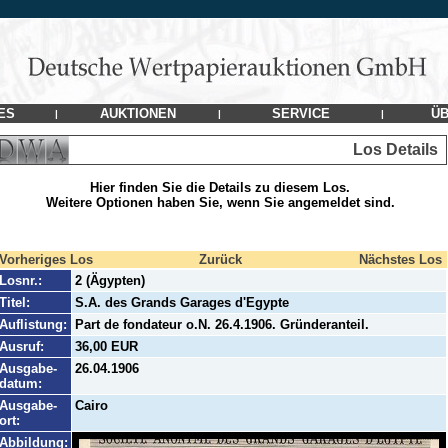
ES
AUKTIONEN
SERVICE
ÜB
|
|
|
Los Details
Hier finden Sie die Details zu diesem Los.
Weitere Optionen haben Sie, wenn Sie angemeldet sind.
Vorheriges Los
Zurück
Nächstes Los
Losnr.:
2 (Ägypten)
Titel:
S.A. des Grands Garages d'Egypte
Auflistung:
Part de fondateur o.N. 26.4.1906. Gründeranteil.
Ausruf:
36,00 EUR
Ausgabe-
26.04.1906
datum:
Ausgabe-
Cairo
ort:
Abbildung: