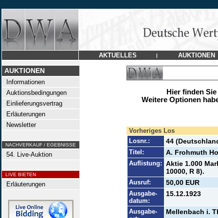
AKTUELLES
AUKTIONEN
|
AUKTIONEN
Informationen
Hier finden Sie
Auktionsbedingungen
Weitere Optionen habe
Einlieferungsvertrag
Erläuterungen
Newsletter
Vorheriges Los
Losnr.:
44 (Deutschlan
NACHVERKAUF / EGEBNISSE
Titel:
A. Frohmuth Ho
54. Live-Auktion
Auflistung:
Aktie 1.000 Mar
10000, R 8).
LIVE BIETEN
Ausruf:
50,00 EUR
Erläuterungen
Ausgabe-
15.12.1923
datum:
Ausgabe-
Mellenbach i. T