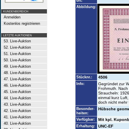
ort:
Abbildung:
KUNDENBEREICH
Anmelden
Kostenlos registrieren
LETZTE AUKTIONEN
53. Live-Auktion
52. Live-Auktion
51. Live-Auktion
50. Live-Auktion
49. Live-Auktion
48. Live-Auktion
Stücknr.:
4506
47. Live-Auktion
Info:
Gegründet zur We
46. Live-Auktion
Frohmuth. Nach d
45. Live-Auktion
Straucheln: 1926
einmal kurz Luft
44. Live-Auktion
doch nicht mehr
43. Live-Auktion
Besonder-
Hübsche geomet
42. Live-Auktion
heiten:
41. Live-Auktion
Verfügbar:
Mit kpl. Kuponb
40. Live-Auktion
Erhaltung:
UNC-EF