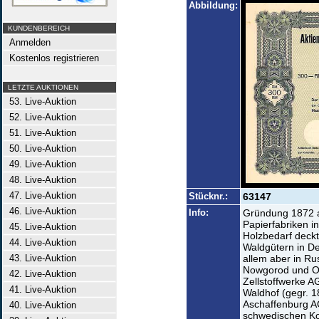
Abbildung:
KUNDENBEREICH
Anmelden
Kostenlos registrieren
LETZTE AUKTIONEN
53. Live-Auktion
52. Live-Auktion
51. Live-Auktion
50. Live-Auktion
49. Live-Auktion
48. Live-Auktion
47. Live-Auktion
Stücknr.:
63147
46. Live-Auktion
Info:
Gründung 1872 a
Papierfabriken i
45. Live-Auktion
Holzbedarf deckt
44. Live-Auktion
Waldgütern in De
43. Live-Auktion
allem aber in R
Nowgorod und Ole
42. Live-Auktion
Zellstoffwerke AG
41. Live-Auktion
Waldhof (gegr. 
Aschaffenburg A
40. Live-Auktion
schwedischen Ko