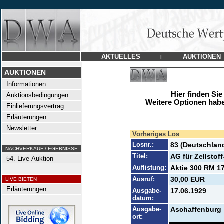
AKTUELLES
AUKTIONEN
|
AUKTIONEN
Informationen
Hier finden Sie
Auktionsbedingungen
Weitere Optionen habe
Einlieferungsvertrag
Erläuterungen
Newsletter
Vorheriges Los
Losnr.:
83 (Deutschlan
NACHVERKAUF / EGEBNISSE
Titel:
AG für Zellstoff
54. Live-Auktion
Auflistung:
Aktie 300 RM 17
Ausruf:
30,00 EUR
LIVE BIETEN
Erläuterungen
Ausgabe-
17.06.1929
datum:
Ausgabe-
Aschaffenburg
ort: