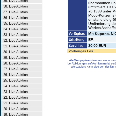
39. Live-Auktion
übernommen und
38. Live-Auktion
umfirmiert. Das 
ab 1999 unter 
37. Live-Auktion
Modo-Konzerns du
36. Live-Auktion
entstand die grö
35. Live-Auktion
Umfirmierung de
Werkes Aschaffe
34. Live-Auktion
Verfügbar:
Mit Kupons. NIC
33. Live-Auktion
Erhaltung:
EF-
32. Live-Auktion
Zuschlag:
30,00 EUR
31. Live-Auktion
Vorheriges Los
30. Live-Auktion
29. Live-Auktion
Alle Wertpapiere stammen aus unser
28. Live-Auktion
bei Abbildungen auf Archivmaterial zu
Wertpapiers kann also von der Num
27. Live-Auktion
26. Live-Auktion
25. Live-Auktion
24. Live-Auktion
23. Live-Auktion
22. Live-Auktion
21. Live-Auktion
20. Live-Auktion
19. Live-Auktion