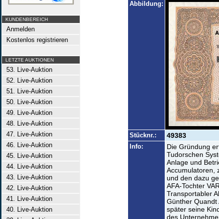
Abbildung:
KUNDENBEREICH
Anmelden
Kostenlos registrieren
LETZTE AUKTIONEN
53. Live-Auktion
52. Live-Auktion
51. Live-Auktion
50. Live-Auktion
49. Live-Auktion
48. Live-Auktion
47. Live-Auktion
Stücknr.:
49383
46. Live-Auktion
Info:
Die Gründung er
Tudorschen Syst
45. Live-Auktion
Anlage und Betri
44. Live-Auktion
Accumulatoren, 
43. Live-Auktion
und den dazu ge
AFA-Tochter VART
42. Live-Auktion
Transportabler A
41. Live-Auktion
Günther Quandt A
später seine Kin
40. Live-Auktion
des Unternehmen