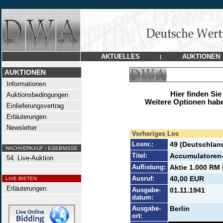
AKTUELLES
AUKTIONEN
|
AUKTIONEN
Informationen
Hier finden Sie
Auktionsbedingungen
Weitere Optionen habe
Einlieferungsvertrag
Erläuterungen
Newsletter
Vorheriges Los
Losnr.:
49 (Deutschlan
NACHVERKAUF / EGEBNISSE
Titel:
Accumulatoren-
54. Live-Auktion
Auflistung:
Aktie 1.000 RM 
Ausruf:
40,00 EUR
LIVE BIETEN
Erläuterungen
Ausgabe-
01.11.1941
datum:
Ausgabe-
Berlin
ort: