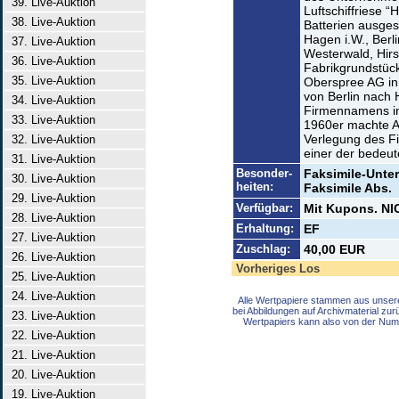
39. Live-Auktion
Luftschiffriese “
38. Live-Auktion
Batterien ausgest
Hagen i.W., Berl
37. Live-Auktion
Westerwald, Hirs
36. Live-Auktion
Fabrikgrundstüc
35. Live-Auktion
Oberspree AG in
von Berlin nach
34. Live-Auktion
Firmennamens in
33. Live-Auktion
1960er machte Au
Verlegung des Fi
32. Live-Auktion
einer der bedeut
31. Live-Auktion
Besonder-
Faksimile-Unter
30. Live-Auktion
heiten:
Faksimile Abs.
29. Live-Auktion
Verfügbar:
Mit Kupons. NIC
28. Live-Auktion
Erhaltung:
EF
27. Live-Auktion
Zuschlag:
40,00 EUR
26. Live-Auktion
Vorheriges Los
25. Live-Auktion
24. Live-Auktion
Alle Wertpapiere stammen aus unser
bei Abbildungen auf Archivmaterial zu
23. Live-Auktion
Wertpapiers kann also von der Num
22. Live-Auktion
21. Live-Auktion
20. Live-Auktion
19. Live-Auktion