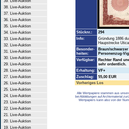
39. Live-Auktion
38. Live-Auktion
37. Live-Auktion
36. Live-Auktion
35. Live-Auktion
Stücknr.:
294
34. Live-Auktion
Info:
Gründung 1886 dur
33. Live-Auktion
Haupstrecke Utica
32. Live-Auktion
Besonder-
Braun/schwarzer 
31. Live-Auktion
heiten:
Personenzug-Vign
30. Live-Auktion
Verfügbar:
Rechter Rand un
29. Live-Auktion
sehr ordentlich.
28. Live-Auktion
Erhaltung:
VF+
27. Live-Auktion
Zuschlag:
55,00 EUR
Vorheriges Los
26. Live-Auktion
25. Live-Auktion
Alle Wertpapiere stammen aus unser
24. Live-Auktion
bei Abbildungen auf Archivmaterial zu
Wertpapiers kann also von der Num
23. Live-Auktion
22. Live-Auktion
21. Live-Auktion
20. Live-Auktion
19. Live-Auktion