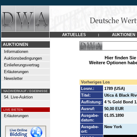
AKTUELLES
AUKTIONEN
|
AUKTIONEN
Informationen
Hier finden Sie
Auktionsbedingungen
Weitere Optionen habe
Einlieferungsvertrag
Erläuterungen
Newsletter
Vorheriges Los
Losnr.:
1789 (USA)
NACHVERKAUF / EGEBNISSE
Titel:
Utica & Black Riv
54. Live-Auktion
Auflistung:
4 % Gold Bond 1.
Ausruf:
50,00 EUR
LIVE BIETEN
Ausgabe-
01.05.1890
Erläuterungen
datum:
Ausgabe-
New York
ort: