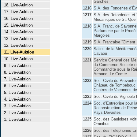
Garches
18. Live-Auktion
1216
S.A. des Fonderies d‘É
17. Live-Auktion
1217
S.A. des Retorderies et
16. Live-Auktion
Mécaniques de St. Quen
15. Live-Auktion
1218
S.A. Franc. de Savonne
Parfumerie par le Procé
14. Live-Auktion
Margoles
13. Live-Auktion
1219
S.A. Francaise “Ciment 
12. Live-Auktion
1220
Salins de la Méditerrané
11. Live-Auktion
Cavaou
10. Live-Auktion
1221
Service General des Me
du Commerce Societe e
9. Live-Auktion
Commandite sous la Ra
8. Live-Auktion
Armand, Le Comte
7. Live-Auktion
1222
Soc. Civile du Prevento
Château de Tombebouc 
6. Live-Auktion
Centres de Vacances de 
5. Live-Auktion
1223
Soc. Civile du Vignoble
4. Live-Auktion
1224
Soc. d’Entreprise pour l
3. Live-Auktion
Reconstruction de Reim
Pays Dévastés
2. Live-Auktion
1225
Soc. des Gauloises Voit
1. Live-Auktion
Omnibus
1226
Soc. des Téléphones Er