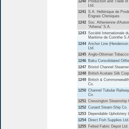
1240
Production and Trade of
Ltd.
1241
S.A. Hellénique de Produ
Engrais Chimiques
1242
Soc. Athenienne d'Auto
“Athena” S.A.
1243
Société Internationale d
Maritime de Corinthe S.
1244
Anchor Line (Henderson 
Ltd.
1245
Anglo-Ottoman Tobacco
1246
Baku Consolidated Oilfie
1247
Bristol Channel Steamer
1248
British Acetate Silk Corp
1249
British & Commonwealth
Co.
1250
Channel Tubular Railway
Co.
1251
Cressington Steamship 
1252
Cunard Steam-Ship Co. 
1253
Dependable Upholstery L
1254
Direct Fish Supplies Ltd
1255
Felted Fabric Depot Ltd.