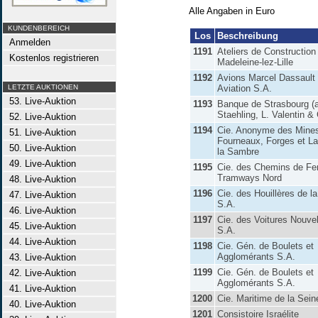
Alle Angaben in Euro
KUNDENBEREICH
Los
Beschreibung
Anmelden
1191
Ateliers de Construction
Kostenlos registrieren
Madeleine-lez-Lille
1192
Avions Marcel Dassault
LETZTE AUKTIONEN
Aviation S.A.
53. Live-Auktion
1193
Banque de Strasbourg (a
Staehling, L. Valentin & 
52. Live-Auktion
1194
Cie. Anonyme des Mine
51. Live-Auktion
Fourneaux, Forges et La
50. Live-Auktion
la Sambre
49. Live-Auktion
1195
Cie. des Chemins de Fer
Tramways Nord
48. Live-Auktion
1196
Cie. des Houillères de l
47. Live-Auktion
S.A.
46. Live-Auktion
1197
Cie. des Voitures Nouvel
45. Live-Auktion
S.A.
44. Live-Auktion
1198
Cie. Gén. de Boulets et
Agglomérants S.A.
43. Live-Auktion
1199
Cie. Gén. de Boulets et
42. Live-Auktion
Agglomérants S.A.
41. Live-Auktion
1200
Cie. Maritime de la Sein
40. Live-Auktion
1201
Consistoire Israélite