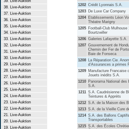
39. Live-Auktion
1202
Crédit Lyonnais S.A.
38. Live-Auktion
1203
De Luxe Car Company
37. Live-Auktion
1204
Etablissements Léon Vol
36. Live-Auktion
Théatre Marigny
35. Live-Auktion
1205
Football-Club Mulhouse
34. Live-Auktion
Bourtzwiller
33. Live-Auktion
1206
Galeries Lafayette S.A.
32. Live-Auktion
1207
Gouvernement de Hondu
Chemin der Fer de Porto
31. Live-Auktion
Baie de Fonseca
30. Live-Auktion
1208
La Réparation Cie. Ano
29. Live-Auktion
d’Assurances a primes 
28. Live-Auktion
1209
Manufacture Francaise 
Jouets inédits S.A.
27. Live-Auktion
1210
Panorama National des 
26. Live-Auktion
S.A.
25. Live-Auktion
1211
S.A. Caudrésienne de B
24. Live-Auktion
Teintures & Apprèts
23. Live-Auktion
1212
S.A. de la Maison des
22. Live-Auktion
1213
S.A. de la Vieille Cure 
21. Live-Auktion
1214
S.A. des Ballons Captif
Transportables
20. Live-Auktion
1215
S.A. des Écoles Chréti
19. Live-Auktion