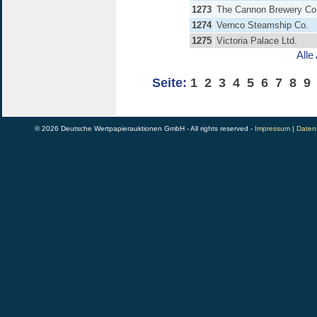
1273
The Cannon Brewery Co.
1274
Vernco Steamship Co.
1275
Victoria Palace Ltd.
Alle
Seite:
1
2
3
4
5
6
7
8
9
© 2026 Deutsche Wertpapierauktionen GmbH - All rights reserved -
Impressum
|
Daten