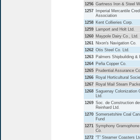
1256
Gartness Iron & Steel W
1257
Imperial Mercantile Cred
Association
1258
Kent Collieries Corp.
1259
Lamport and Holt Ltd.
1260
Maypole Dairy Co., Ltd.
1261
Nixon's Navigation Co.
1262
Otis Steel Co. Ltd.
1263
Palmers Shipbuilding & 
1264
Peña Copper Co.
1265
Prudential Assurance Co.
1266
Royal Horticultural Soci
1267
Royal Mail Steam Pack
1268
Saguenay Colonization
Ltd.
1269
Soc. de Construction d
Reinhard Ltd.
1270
Somersetshire Coal Can
Fund
1271
Symphony Gramophone 
Co.
1272
“T” Steamer Coasters Lt