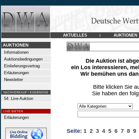
AKTUELLES
AUKTIONEN
|
AUKTIONEN
Informationen
Auktionsbedingungen
Die Auktion ist abg
Einlieferungsvertrag
ein Los interessieren, me
Erläuterungen
Wir bemühen uns dann
Newsletter
Bitte klicken Sie a
Sie haben den fol
NACHVERKAUF / EGEBNISSE
54. Live-Auktion
LIVE BIETEN
Erläuterungen
Seite:
1
2
3
4
5
6
7
8
9