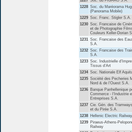
1227
Soc. du FIGARO S.A.
1228
Soc. du Maréorama Hugo
(Panorama Mobile)
1229
Soc. Franc. Stigler S.A.
1230
Soc. Francaise de Ciné
et de Photographie Film
Couleurs Keller-Dorian S
1231
Soc. Francaise des Eau
S.A.
1232
Soc. Francaise des Tra
S.A.
1233
Soc. Industrielle d’Impr
Tissus d’Art
1234
Soc. Nationale Elf Aquit
1235
Société des Pecheries 
Nord & de l’Ouest S.A.
1236
Banque Panhellenique po
Commerce - l‘Industrie e
Entreprises S.A.
1237
Cie. Gén. des Tramways
et du Pirée S.A.
1238
Hellenic Electric Railwa
1239
Piraeus-Athens-Pelopo
Railway