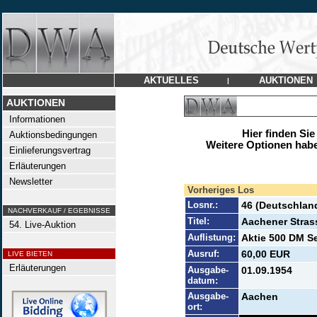
AKTUELLES
AUKTIONEN
|
AUKTIONEN
Informationen
Hier finden Sie
Auktionsbedingungen
Weitere Optionen habe
Einlieferungsvertrag
Erläuterungen
Newsletter
Vorheriges Los
Losnr.:
46 (Deutschlan
NACHVERKAUF / EGEBNISSE
Titel:
Aachener Stra
54. Live-Auktion
Auflistung:
Aktie 500 DM Se
Ausruf:
60,00 EUR
LIVE BIETEN
Erläuterungen
Ausgabe-
01.09.1954
datum:
Ausgabe-
Aachen
ort: