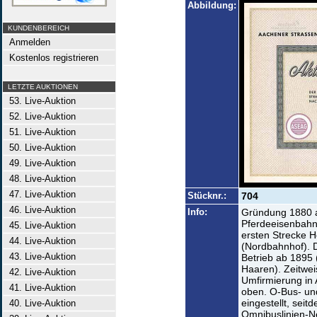
Abbildung:
KUNDENBEREICH
Anmelden
Kostenlos registrieren
LETZTE AUKTIONEN
53. Live-Auktion
52. Live-Auktion
51. Live-Auktion
50. Live-Auktion
49. Live-Auktion
48. Live-Auktion
47. Live-Auktion
Stücknr.:
704
46. Live-Auktion
Info:
Gründung 1880 a
Pferdeeisenbahn"
45. Live-Auktion
ersten Strecke H
44. Live-Auktion
(Nordbahnhof). D
43. Live-Auktion
Betrieb ab 1895 
Haaren). Zeitwei
42. Live-Auktion
Umfirmierung in
41. Live-Auktion
oben. O-Bus- un
eingestellt, seit
40. Live-Auktion
Omnibuslinien-Ne