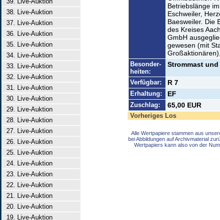
39. Live-Auktion
Betriebslänge im
38. Live-Auktion
Eschweiler, Herz
Baesweiler. Die 
37. Live-Auktion
des Kreises Aac
36. Live-Auktion
GmbH ausgeglied
35. Live-Auktion
gewesen (mit St
Großaktionären),
34. Live-Auktion
Besonder-
Strommast und 
33. Live-Auktion
heiten:
32. Live-Auktion
Verfügbar:
R 7
31. Live-Auktion
Erhaltung:
EF
30. Live-Auktion
Zuschlag:
65,00 EUR
29. Live-Auktion
Vorheriges Los
28. Live-Auktion
27. Live-Auktion
Alle Wertpapiere stammen aus unser
bei Abbildungen auf Archivmaterial zu
26. Live-Auktion
Wertpapiers kann also von der Num
25. Live-Auktion
24. Live-Auktion
23. Live-Auktion
22. Live-Auktion
21. Live-Auktion
20. Live-Auktion
19. Live-Auktion