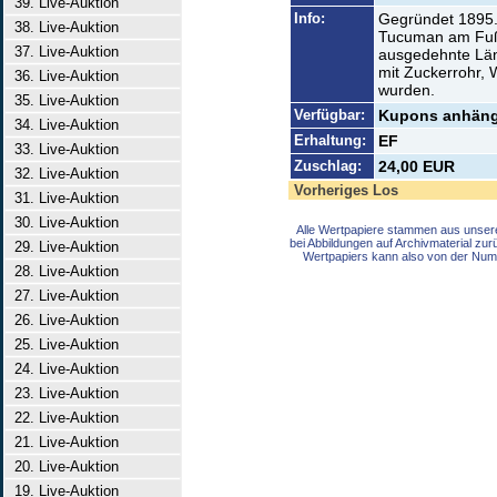
39. Live-Auktion
Info:
Gegründet 1895. 
38. Live-Auktion
Tucuman am Fuße
37. Live-Auktion
ausgedehnte Län
mit Zuckerrohr, 
36. Live-Auktion
wurden.
35. Live-Auktion
Verfügbar:
Kupons anhäng
34. Live-Auktion
Erhaltung:
EF
33. Live-Auktion
Zuschlag:
24,00 EUR
32. Live-Auktion
Vorheriges Los
31. Live-Auktion
30. Live-Auktion
Alle Wertpapiere stammen aus unser
bei Abbildungen auf Archivmaterial zu
29. Live-Auktion
Wertpapiers kann also von der Num
28. Live-Auktion
27. Live-Auktion
26. Live-Auktion
25. Live-Auktion
24. Live-Auktion
23. Live-Auktion
22. Live-Auktion
21. Live-Auktion
20. Live-Auktion
19. Live-Auktion