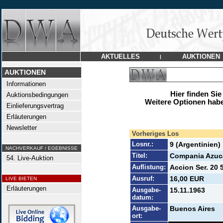
AKTUELLES
AUKTIONEN
|
AUKTIONEN
Informationen
Hier finden Sie
Auktionsbedingungen
Weitere Optionen habe
Einlieferungsvertrag
Erläuterungen
Newsletter
Vorheriges Los
Losnr.:
9 (Argentinien)
NACHVERKAUF / EGEBNISSE
Titel:
Compania Azuc
54. Live-Auktion
Auflistung:
Accion Ser. 20 
Ausruf:
16,00 EUR
LIVE BIETEN
Erläuterungen
Ausgabe-
15.11.1963
datum:
Ausgabe-
Buenos Aires
ort: