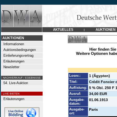
AKTUELLES
AUKTIONEN
|
AUKTIONEN
Informationen
Hier finden Sie
Auktionsbedingungen
Weitere Optionen habe
Einlieferungsvertrag
Erläuterungen
Newsletter
Losnr.:
1 (Ägypten)
NACHVERKAUF / EGEBNISSE
Titel:
Crédit Foncier d
54. Live-Auktion
Auflistung:
5 % Obl. 250 F 1
Ausruf:
34,00 EUR
LIVE BIETEN
Erläuterungen
Ausgabe-
01.06.1913
datum:
Ausgabe-
Paris
ort: