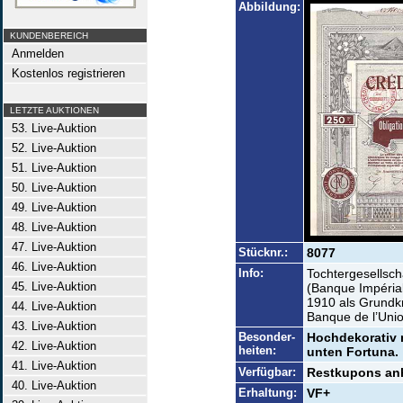
Abbildung:
KUNDENBEREICH
Anmelden
Kostenlos registrieren
LETZTE AUKTIONEN
53. Live-Auktion
52. Live-Auktion
51. Live-Auktion
50. Live-Auktion
49. Live-Auktion
48. Live-Auktion
47. Live-Auktion
Stücknr.:
8077
46. Live-Auktion
Info:
Tochtergesellsch
45. Live-Auktion
(Banque Impéria
1910 als Grundkre
44. Live-Auktion
Banque de l’Uni
43. Live-Auktion
Besonder-
Hochdekorativ m
42. Live-Auktion
heiten:
unten Fortuna.
41. Live-Auktion
Verfügbar:
Restkupons an
40. Live-Auktion
Erhaltung:
VF+