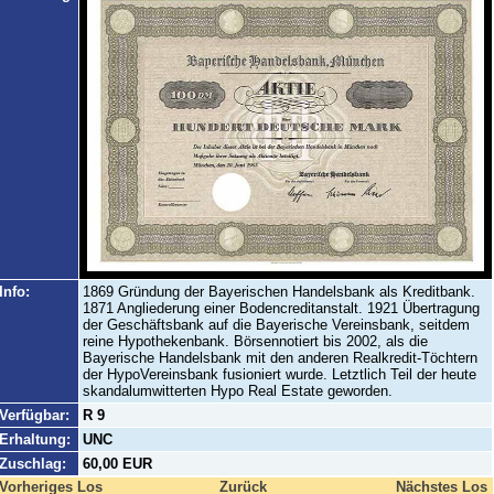
Info:
1869 Gründung der Bayerischen Handelsbank als Kreditbank.
1871 Angliederung einer Bodencreditanstalt. 1921 Übertragung
der Geschäftsbank auf die Bayerische Vereinsbank, seitdem
reine Hypothekenbank. Börsennotiert bis 2002, als die
Bayerische Handelsbank mit den anderen Realkredit-Töchtern
der HypoVereinsbank fusioniert wurde. Letztlich Teil der heute
skandalumwitterten Hypo Real Estate geworden.
Verfügbar:
R 9
Erhaltung:
UNC
Zuschlag:
60,00 EUR
Vorheriges Los
Zurück
Nächstes Los