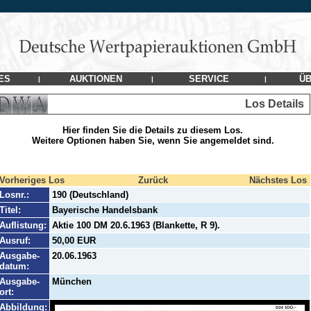
ES
AUKTIONEN
SERVICE
ÜB
|
|
|
Los Details
Hier finden Sie die Details zu diesem Los.
Weitere Optionen haben Sie, wenn Sie angemeldet sind.
Vorheriges Los
Zurück
Nächstes Los
Losnr.:
190 (Deutschland)
Titel:
Bayerische Handelsbank
Auflistung:
Aktie 100 DM 20.6.1963 (Blankette, R 9).
Ausruf:
50,00 EUR
Ausgabe-
20.06.1963
datum:
Ausgabe-
München
ort:
Abbildung: