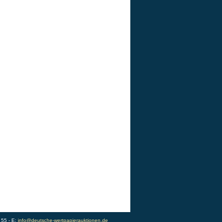
 55 - E:
info@deutsche-wertpapierauktionen.de