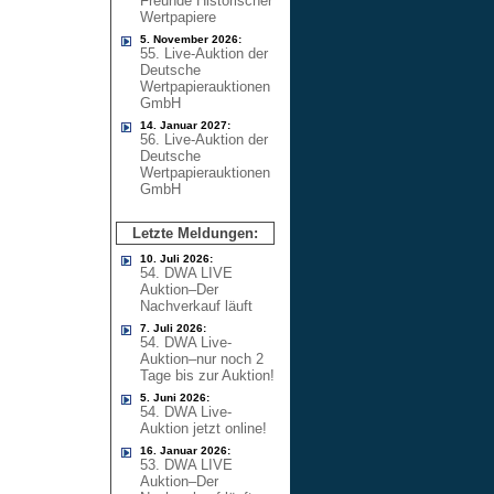
Freunde Historischer
Wertpapiere
5. November 2026:
55. Live-Auktion der
Deutsche
Wertpapierauktionen
GmbH
14. Januar 2027:
56. Live-Auktion der
Deutsche
Wertpapierauktionen
GmbH
Letzte Meldungen:
10. Juli 2026:
54. DWA LIVE
Auktion–Der
Nachverkauf läuft
7. Juli 2026:
54. DWA Live-
Auktion–nur noch 2
Tage bis zur Auktion!
5. Juni 2026:
54. DWA Live-
Auktion jetzt online!
16. Januar 2026:
53. DWA LIVE
Auktion–Der