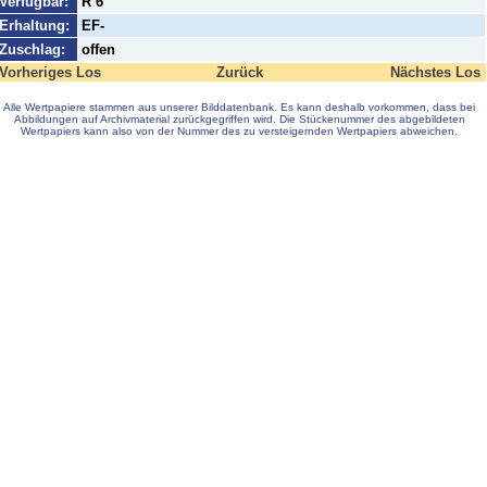
Verfügbar:
R 6
Erhaltung:
EF-
Zuschlag:
offen
Vorheriges Los
Zurück
Nächstes Los
Alle Wertpapiere stammen aus unserer Bilddatenbank. Es kann deshalb vorkommen, dass bei
Abbildungen auf Archivmaterial zurückgegriffen wird. Die Stückenummer des abgebildeten
Wertpapiers kann also von der Nummer des zu versteigernden Wertpapiers abweichen.