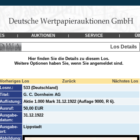
ES
AUKTIONEN
SERVICE
ÜB
|
|
|
Los Details
Hier finden Sie die Details zu diesem Los.
Weitere Optionen haben Sie, wenn Sie angemeldet sind.
Vorheriges Los
Zurück
Nächstes Los
Losnr.:
533 (Deutschland)
Titel:
G. C. Dornheim AG
Auflistung:
Aktie 1.000 Mark 31.12.1922 (Auflage 9000, R 6).
Ausruf:
50,00 EUR
Ausgabe-
31.12.1922
datum:
Ausgabe-
Lippstadt
ort:
Abbildung: