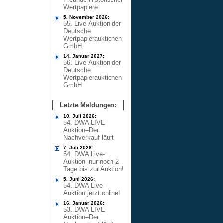
Wertpapiere
5. November 2026:
55. Live-Auktion der
Deutsche
Wertpapierauktionen
GmbH
14. Januar 2027:
56. Live-Auktion der
Deutsche
Wertpapierauktionen
GmbH
Letzte Meldungen:
10. Juli 2026:
54. DWA LIVE
Auktion–Der
Nachverkauf läuft
7. Juli 2026:
54. DWA Live-
Auktion–nur noch 2
Tage bis zur Auktion!
5. Juni 2026:
54. DWA Live-
Auktion jetzt online!
16. Januar 2026:
53. DWA LIVE
Auktion–Der