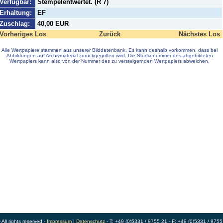
Verfügbar:
Stempelentwertet. (R 7)
Erhaltung:
EF
Zuschlag:
40,00 EUR
Vorheriges Los
Zurück
Nächstes Los
Alle Wertpapiere stammen aus unserer Bilddatenbank. Es kann deshalb vorkommen, dass bei
Abbildungen auf Archivmaterial zurückgegriffen wird. Die Stückenummer des abgebildeten
Wertpapiers kann also von der Nummer des zu versteigernden Wertpapiers abweichen.
ll rights reserved -
Impressum
|
Datenschutz
- T: +49 (0)5331 / 9755 21 - F: +49 (0)5331 / 9755