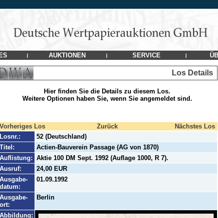
ES
AUKTIONEN
SERVICE
ÜB
|
|
|
Los Details
Hier finden Sie die Details zu diesem Los.
Weitere Optionen haben Sie, wenn Sie angemeldet sind.
Vorheriges Los
Zurück
Nächstes Los
Losnr.:
52 (Deutschland)
Titel:
Actien-Bauverein Passage (AG von 1870)
Auflistung:
Aktie 100 DM Sept. 1992 (Auflage 1000, R 7).
Ausruf:
24,00 EUR
Ausgabe-
01.09.1992
datum:
Ausgabe-
Berlin
ort:
Abbildung: