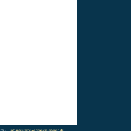
 55 - E:
info@deutsche-wertpapierauktionen.de