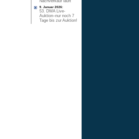
Nachverkauf läuft
9. Januar 2026:
53. DWA Live-
Auktion–nur noch 7
Tage bis zur Auktion!