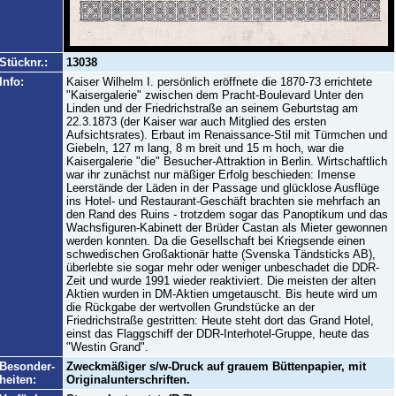
Stücknr.:
13038
Info:
Kaiser Wilhelm I. persönlich eröffnete die 1870-73 errichtete
"Kaisergalerie" zwischen dem Pracht-Boulevard Unter den
Linden und der Friedrichstraße an seinem Geburtstag am
22.3.1873 (der Kaiser war auch Mitglied des ersten
Aufsichtsrates). Erbaut im Renaissance-Stil mit Türmchen und
Giebeln, 127 m lang, 8 m breit und 15 m hoch, war die
Kaisergalerie "die" Besucher-Attraktion in Berlin. Wirtschaftlich
war ihr zunächst nur mäßiger Erfolg beschieden: Imense
Leerstände der Läden in der Passage und glücklose Ausflüge
ins Hotel- und Restaurant-Geschäft brachten sie mehrfach an
den Rand des Ruins - trotzdem sogar das Panoptikum und das
Wachsfiguren-Kabinett der Brüder Castan als Mieter gewonnen
werden konnten. Da die Gesellschaft bei Kriegsende einen
schwedischen Großaktionär hatte (Svenska Tändsticks AB),
überlebte sie sogar mehr oder weniger unbeschadet die DDR-
Zeit und wurde 1991 wieder reaktiviert. Die meisten der alten
Aktien wurden in DM-Aktien umgetauscht. Bis heute wird um
die Rückgabe der wertvollen Grundstücke an der
Friedrichstraße gestritten: Heute steht dort das Grand Hotel,
einst das Flaggschiff der DDR-Interhotel-Gruppe, heute das
"Westin Grand".
Besonder-
Zweckmäßiger s/w-Druck auf grauem Büttenpapier, mit
heiten:
Originalunterschriften.