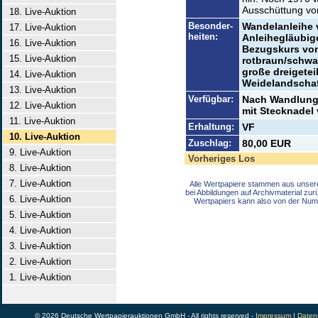
Ausschüttung vo
18. Live-Auktion
Besonder-
Wandelanleihe v
17. Live-Auktion
heiten:
Anleihegläubige
16. Live-Auktion
Bezugskurs von
15. Live-Auktion
rotbraun/schwar
große dreigetei
14. Live-Auktion
Weidelandschaf
13. Live-Auktion
Verfügbar:
Nach Wandlung 
12. Live-Auktion
mit Stecknadel 
11. Live-Auktion
Erhaltung:
VF
10. Live-Auktion
Zuschlag:
80,00 EUR
9. Live-Auktion
Vorheriges Los
8. Live-Auktion
7. Live-Auktion
Alle Wertpapiere stammen aus unser
bei Abbildungen auf Archivmaterial zu
6. Live-Auktion
Wertpapiers kann also von der Num
5. Live-Auktion
4. Live-Auktion
3. Live-Auktion
2. Live-Auktion
1. Live-Auktion
© 2026 Deutsche Wertpapierauktionen GmbH - All rights reserved -
Impressum
|
Daten