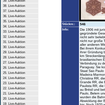
39. Live-Auktion
38. Live-Auktion
37. Live-Auktion
36. Live-Auktion
35. Live-Auktion
Stücknr.:
546
34. Live-Auktion
Info:
Die 1906 mit jur
33. Live-Auktion
gegründete Gesel
32. Live-Auktion
nicht sehr belie
nicht nur große 
31. Live-Auktion
aller anderen Wir
30. Live-Auktion
Bei ihrem Konkur
ihrer Gründung b
29. Live-Auktion
km Streckenläng
28. Live-Auktion
brasilianischen 
27. Live-Auktion
Verbindung zu d
Paraguay. Sie ko
26. Live-Auktion
Staat Sao Paulo
25. Live-Auktion
Madeira-Marmore
24. Live-Auktion
Christina RR, di
Grande RR, die E
23. Live-Auktion
Paulista RR, die 
22. Live-Auktion
au Brésil und be
Paulo, Belem un
21. Live-Auktion
wurden die Bah
20. Live-Auktion
Abwicklung der B
19. Live-Auktion
hin: Noch 1970 w