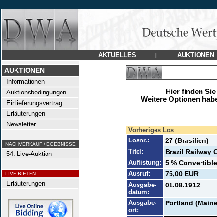
AKTUELLES
AUKTIONEN
|
AUKTIONEN
Informationen
Hier finden Sie
Auktionsbedingungen
Weitere Optionen habe
Einlieferungsvertrag
Erläuterungen
Newsletter
Vorheriges Los
Losnr.:
27 (Brasilien)
NACHVERKAUF / EGEBNISSE
Titel:
Brazil Railway
54. Live-Auktion
Auflistung:
5 % Convertible
Ausruf:
75,00 EUR
LIVE BIETEN
Erläuterungen
Ausgabe-
01.08.1912
datum:
Ausgabe-
Portland (Maine
ort: