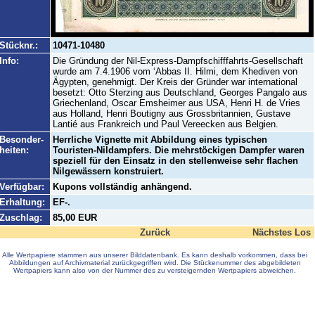
Stücknr.:
10471-10480
Info:
Die Gründung der Nil-Express-Dampfschifffahrts-Gesellschaft
wurde am 7.4.1906 vom ‘Abbas II. Hilmi, dem Khediven von
Ägypten, genehmigt. Der Kreis der Gründer war international
besetzt: Otto Sterzing aus Deutschland, Georges Pangalo aus
Griechenland, Oscar Emsheimer aus USA, Henri H. de Vries
aus Holland, Henri Boutigny aus Grossbritannien, Gustave
Lantié aus Frankreich und Paul Vereecken aus Belgien.
Besonder-
Herrliche Vignette mit Abbildung eines typischen
heiten:
Touristen-Nildampfers. Die mehrstöckigen Dampfer waren
speziell für den Einsatz in den stellenweise sehr flachen
Nilgewässern konstruiert.
Verfügbar:
Kupons vollständig anhängend.
Erhaltung:
EF-.
Zuschlag:
85,00 EUR
Zurück
Nächstes Los
Alle Wertpapiere stammen aus unserer Bilddatenbank. Es kann deshalb vorkommen, dass bei
Abbildungen auf Archivmaterial zurückgegriffen wird. Die Stückenummer des abgebildeten
Wertpapiers kann also von der Nummer des zu versteigernden Wertpapiers abweichen.