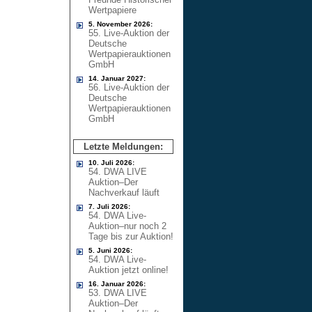
Wertpapiere
5. November 2026:
55. Live-Auktion der
Deutsche
Wertpapierauktionen
GmbH
14. Januar 2027:
56. Live-Auktion der
Deutsche
Wertpapierauktionen
GmbH
Letzte Meldungen:
10. Juli 2026:
54. DWA LIVE
Auktion–Der
Nachverkauf läuft
7. Juli 2026:
54. DWA Live-
Auktion–nur noch 2
Tage bis zur Auktion!
5. Juni 2026:
54. DWA Live-
Auktion jetzt online!
16. Januar 2026:
53. DWA LIVE
Auktion–Der