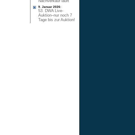
Nachverkauf läuft
9. Januar 2026:
53. DWA Live-
Auktion–nur noch 7
Tage bis zur Auktion!