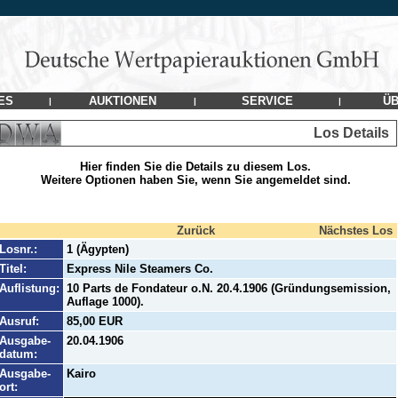
ES
AUKTIONEN
SERVICE
ÜB
|
|
|
Los Details
Hier finden Sie die Details zu diesem Los.
Weitere Optionen haben Sie, wenn Sie angemeldet sind.
Zurück
Nächstes Los
Losnr.:
1 (Ägypten)
Titel:
Express Nile Steamers Co.
Auflistung:
10 Parts de Fondateur o.N. 20.4.1906 (Gründungsemission,
Auflage 1000).
Ausruf:
85,00 EUR
Ausgabe-
20.04.1906
datum:
Ausgabe-
Kairo
ort: