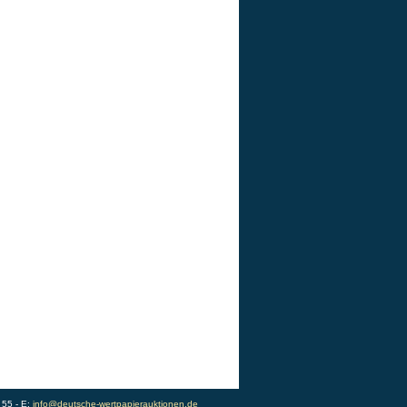
 55 - E:
info@deutsche-wertpapierauktionen.de