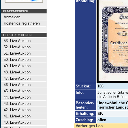
Abbildung:
KUNDENBEREICH
Anmelden
Kostenlos registrieren
LETZTE AUKTIONEN
53. Live-Auktion
52. Live-Auktion
51. Live-Auktion
50. Live-Auktion
49. Live-Auktion
48. Live-Auktion
47. Live-Auktion
46. Live-Auktion
Stücknr.:
106
45. Live-Auktion
Info:
Juristischer Sitz 
die Aktie in Brüsse
44. Live-Auktion
Besonder-
Ungewöhnliche Ge
43. Live-Auktion
heiten:
herrlicher Landsc
42. Live-Auktion
Erhaltung:
EF.
41. Live-Auktion
Zuschlag:
offen
40. Live-Auktion
Vorheriges Los