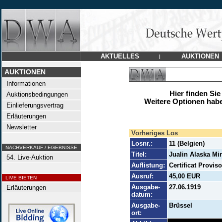
AKTUELLES
AUKTIONEN
|
AUKTIONEN
Informationen
Hier finden Sie
Auktionsbedingungen
Weitere Optionen habe
Einlieferungsvertrag
Erläuterungen
Newsletter
Vorheriges Los
Losnr.:
11 (Belgien)
NACHVERKAUF / EGEBNISSE
Titel:
Jualin Alaska Mi
54. Live-Auktion
Auflistung:
Certificat Proviso
Ausruf:
45,00 EUR
LIVE BIETEN
Ausgabe-
27.06.1919
Erläuterungen
datum:
Ausgabe-
Brüssel
ort: