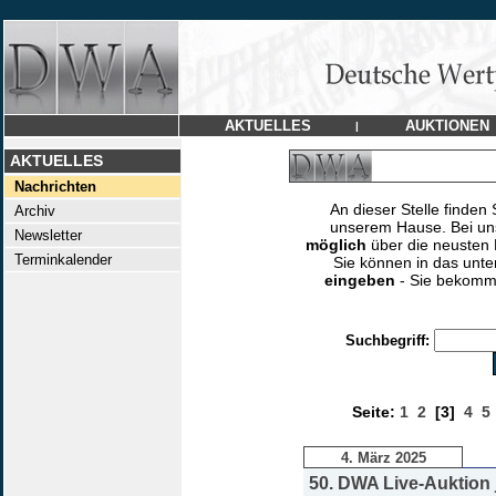
AKTUELLES
AUKTIONEN
|
AKTUELLES
Nachrichten
An dieser Stelle finden 
Archiv
unserem Hause. Bei un
Newsletter
möglich
über die neusten 
Terminkalender
Sie können in das unt
eingeben
- Sie bekomme
Suchbegriff:
Seite:
1
2
[3]
4
5
4. März 2025
50. DWA Live-Auktion j