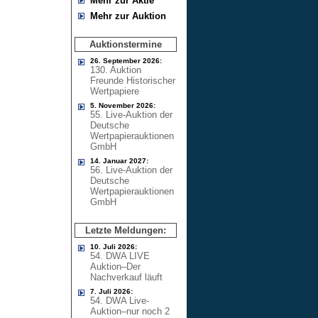
Mehr zur Aktie
Mehr zur Auktion
Auktionstermine
26. September 2026:
130. Auktion
Freunde Historischer
Wertpapiere
5. November 2026:
55. Live-Auktion der
Deutsche
Wertpapierauktionen
GmbH
14. Januar 2027:
56. Live-Auktion der
Deutsche
Wertpapierauktionen
GmbH
Letzte Meldungen:
10. Juli 2026:
54. DWA LIVE
Auktion–Der
Nachverkauf läuft
7. Juli 2026:
54. DWA Live-
Auktion–nur noch 2