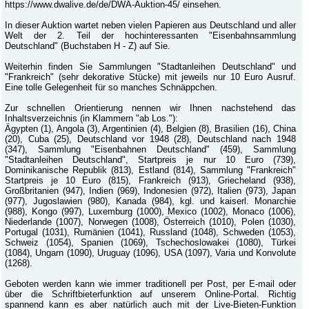
https://www.dwalive.de/de/DWA-Auktion-45/ einsehen.
In dieser Auktion wartet neben vielen Papieren aus Deutschland und aller
Welt der 2. Teil der hochinteressanten "Eisenbahnsammlung
Deutschland" (Buchstaben H - Z) auf Sie.
Weiterhin finden Sie Sammlungen "Stadtanleihen Deutschland" und
"Frankreich" (sehr dekorative Stücke) mit jeweils nur 10 Euro Ausruf.
Eine tolle Gelegenheit für so manches Schnäppchen.
Zur schnellen Orientierung nennen wir Ihnen nachstehend das
Inhaltsverzeichnis (in Klammern "ab Los."):
Ägypten (1), Angola (3), Argentinien (4), Belgien (8), Brasilien (16), China
(20), Cuba (25), Deutschland vor 1948 (28), Deutschland nach 1948
(347), Sammlung "Eisenbahnen Deutschland" (459), Sammlung
"Stadtanleihen Deutschland", Startpreis je nur 10 Euro (739),
Dominikanische Republik (813), Estland (814), Sammlung "Frankreich"
Startpreis je 10 Euro (815), Frankreich (913), Griecheland (938),
Großbritanien (947), Indien (969), Indonesien (972), Italien (973), Japan
(977), Jugoslawien (980), Kanada (984), kgl. und kaiserl. Monarchie
(988), Kongo (997), Luxemburg (1000), Mexico (1002), Monaco (1006),
Niederlande (1007), Norwegen (1008), Österreich (1010), Polen (1030),
Portugal (1031), Rumänien (1041), Russland (1048), Schweden (1053),
Schweiz (1054), Spanien (1069), Tschechoslowakei (1080), Türkei
(1084), Ungarn (1090), Uruguay (1096), USA (1097), Varia und Konvolute
(1268).
Geboten werden kann wie immer traditionell per Post, per E-mail oder
über die Schriftbieterfunktion auf unserem Online-Portal. Richtig
spannend kann es aber natürlich auch mit der Live-Bieten-Funktion