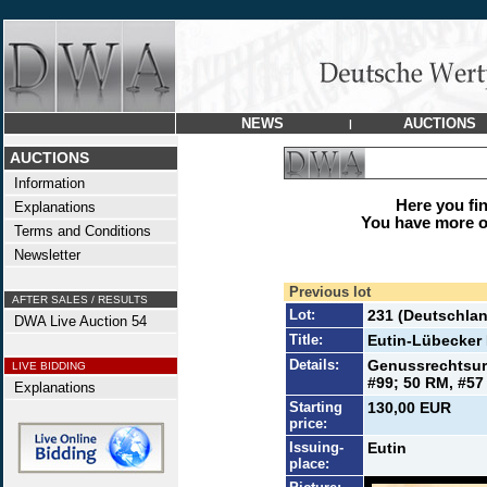
NEWS
AUCTIONS
|
AUCTIONS
Information
Here you find
Explanations
You have more op
Terms and Conditions
Newsletter
Previous lot
AFTER SALES / RESULTS
Lot:
231 (Deutschla
DWA Live Auction 54
Title:
Eutin-Lübecker 
Details:
Genussrechtsur
LIVE BIDDING
#99; 50 RM, #57
Explanations
Starting
130,00 EUR
price:
Issuing-
Eutin
place: