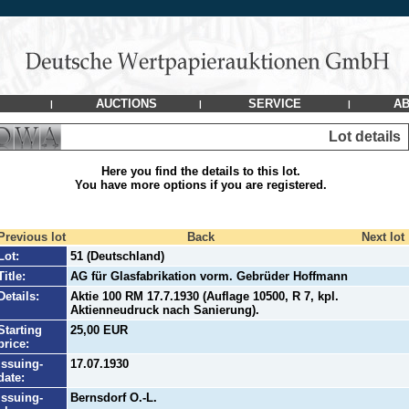
AUCTIONS
SERVICE
AB
|
|
|
Lot details
Here you find the details to this lot.
You have more options if you are registered.
Previous lot
Back
Next lot
Lot:
51 (Deutschland)
Title:
AG für Glasfabrikation vorm. Gebrüder Hoffmann
Details:
Aktie 100 RM 17.7.1930 (Auflage 10500, R 7, kpl.
Aktienneudruck nach Sanierung).
Starting
25,00 EUR
price:
Issuing-
17.07.1930
date:
Issuing-
Bernsdorf O.-L.