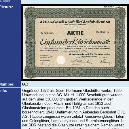
place:
Picture:
Number:
663
Info:
Gegründet 1872 als Gebr. Hoffmann Glashüttenwerke, 1889
Umwandlung in eine AG. Mit rd. 1.000 Beschäftigten wurden
auf dem über 330.000 qm großen Werksgelände in der
Oberlausitz neben Flach- und Hohlglas seit 1913 auch
Glasbausteine produziert. Bis 1931 in Dresden auch
börsennotiert. 1941 Umfirmierung in Ankerglas Bernsdorf O./L.
AG. Haupterzeugnisse waren zuletzt Konservengläser, Hafen
und Geleegläser, Lampenzylinder und Sturmlaternengläser. In
der DDR bestand die Glashütte unter gleichem Namen weiter,