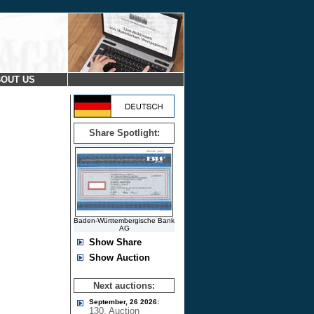
OUT US
Share Spotlight:
Baden-Württembergische Bank
AG
Show Share
Show Auction
Next auctions:
September, 26 2026:
130. Auction