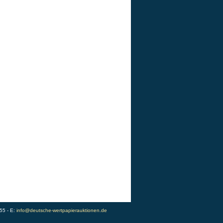
55 - E:
info@deutsche-wertpapierauktionen.de