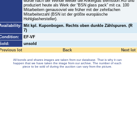
wurde nach der Wende wieder die Ankerglas Bernsdorf AG und
produziert heute als Werk der “BSN glass pack” mit ca. 100
Mitarbeitern genausoviel wie früher mit der zehnfachen
Mitarbeiterzahl (BSN ist der größte europäische
Hohlglashersteller).
Availability:
Mit kpl. Kuponbogen. Rechts oben dunkle Zählspuren. (R
7)
Condition:
EF-VF
Sold:
unsold
Previous lot
Back
Next lot
All bonds and shares images are taken from our database. That is why it can
happen that we have taken the image from our archive. The number of each
piece to be sold of during the auction can vary from the picture.