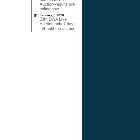
Auction–results are
online now
January, 9 2026:
53th DWA Live
Auction-only 7 days
left until the auction!