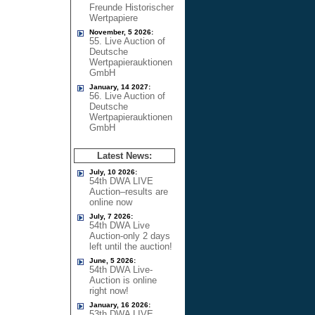
Freunde Historischer
Wertpapiere
November, 5 2026:
55. Live Auction of
Deutsche
Wertpapierauktionen
GmbH
January, 14 2027:
56. Live Auction of
Deutsche
Wertpapierauktionen
GmbH
Latest News:
July, 10 2026:
54th DWA LIVE
Auction–results are
online now
July, 7 2026:
54th DWA Live
Auction-only 2 days
left until the auction!
June, 5 2026:
54th DWA Live-
Auction is online
right now!
January, 16 2026:
53th DWA LIVE