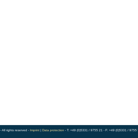
ll rights reserved -
Imprint
|
Data protection
- T: +49 (0)5331 / 9755 21 - F: +49 (0)5331 / 9755 