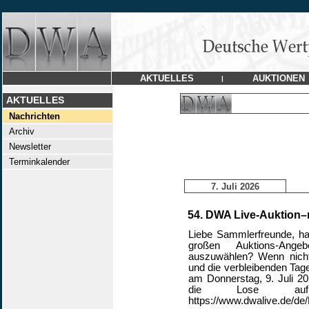
AKTUELLES
AUKTIONEN
|
AKTUELLES
Nachrichten
Archiv
Newsletter
Terminkalender
7. Juli 2026
54. DWA Live-Auktion–n
Liebe Sammlerfreunde, ha
großen Auktions-Ange
auszuwählen? Wenn nich
und die verbleibenden Tag
am Donnerstag, 9. Juli 20
die Lose auf 
https://www.dwalive.de/de