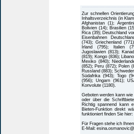
Zur schnellen Orientieru
Inhaltsverzeichnis (in Kl
Afghanistan (1); Argentin
Bolivien (14); Brasilien (1
Rica (39); Deutschland v
Eisenbahnen Deutschland
(743); Griechenland (771)
Irland (795); Italien 
Jugoslawien (813); Kanad
(819); Kongo (836); Libano
Mexiko (840); Niederland
(852); Peru (872); Polen (
Russland (883); Schweden 
Südafrika (943); Togo (9
(956); Ungarn (961); US
Konvolute (1180).
Geboten werden kann wie im
oder über die Schriftbiet
Richtig spannend kann es
Bieten-Funktion direkt w
funktioniert finden Sie hie
Für Fragen stehe ich Ihnen
E-Mail: esina.osmanovic@h