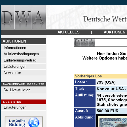
AKTUELLES
AUKTIONEN
|
AUKTIONEN
Informationen
Hier finden Sie
Auktionsbedingungen
Weitere Optionen habe
Einlieferungsvertrag
Erläuterungen
Newsletter
Vorheriges Los
Losnr.:
799 (USA)
NACHVERKAUF / EGEBNISSE
Titel:
Konvolut USA -
54. Live-Auktion
Auflistung:
44 verschieden
1975, überwieg
LIVE BIETEN
Stahlstichvigne
Erläuterungen
Ausruf:
500,00 EUR
Abbildung: