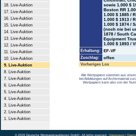
Cincinnati, Chi
sowie 1.000 $ 1
18. Live-Auktion
Boston RR 1.000
17. Live-Auktion
1.000 $ 1885 / 
16. Live-Auktion
1.000 $ 1913 /
1.000 $ 1874 / 
15. Live-Auktion
(noch nie bei u
14. Live-Auktion
1878 / South Ca
13. Live-Auktion
Equipment Trust
1.000 $ 1893 / 
12. Live-Auktion
Erhaltung:
EF-VF
11. Live-Auktion
Zuschlag:
offen
10. Live-Auktion
Vorheriges Los
9. Live-Auktion
8. Live-Auktion
Alle Wertpapiere stammen aus unser
7. Live-Auktion
bei Abbildungen auf Archivmaterial zu
Wertpapiers kann also von der Num
6. Live-Auktion
5. Live-Auktion
4. Live-Auktion
3. Live-Auktion
2. Live-Auktion
1. Live-Auktion
© 2026 Deutsche Wertpapierauktionen GmbH - All rights reserved -
Impressum
|
Daten