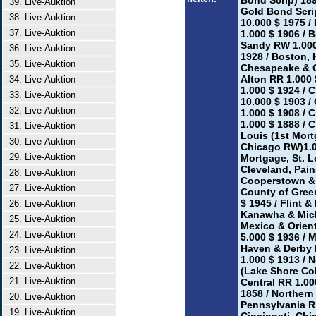
Bond Scrip) 189
39. Live-Auktion
Gold Bond Scrip
38. Live-Auktion
10.000 $ 1975 /
37. Live-Auktion
1.000 $ 1906 / 
Sandy RW 1.000
36. Live-Auktion
1928 / Boston, H
35. Live-Auktion
Chesapeake & O
Alton RR 1.000 
34. Live-Auktion
1.000 $ 1924 / 
33. Live-Auktion
10.000 $ 1903 /
32. Live-Auktion
1.000 $ 1908 / 
1.000 $ 1888 / 
31. Live-Auktion
Louis (1st Mort
30. Live-Auktion
Chicago RW)1.00
29. Live-Auktion
Mortgage, St. Lo
Cleveland, Pain
28. Live-Auktion
Cooperstown & 
27. Live-Auktion
County of Greene
$ 1945 / Flint 
26. Live-Auktion
Kanawha & Mich
25. Live-Auktion
Mexico & Orient
24. Live-Auktion
5.000 $ 1936 / 
Haven & Derby R
23. Live-Auktion
1.000 $ 1913 / 
22. Live-Auktion
(Lake Shore Col
21. Live-Auktion
Central RR 1.00
1858 / Northern
20. Live-Auktion
Pennsylvania RR
19. Live-Auktion