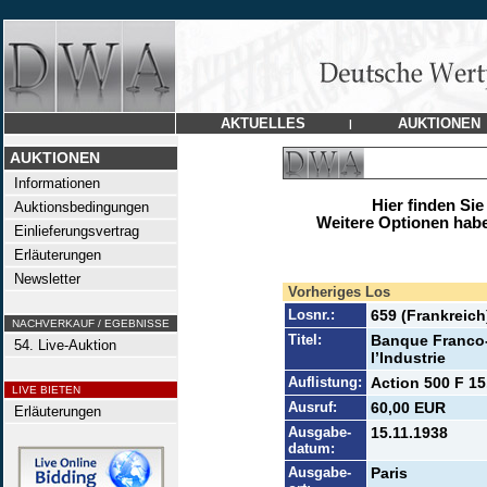
AKTUELLES
AUKTIONEN
|
AUKTIONEN
Informationen
Hier finden Sie
Auktionsbedingungen
Weitere Optionen habe
Einlieferungsvertrag
Erläuterungen
Newsletter
Vorheriges Los
Losnr.:
659 (Frankreich
NACHVERKAUF / EGEBNISSE
Titel:
Banque Franco-
54. Live-Auktion
l’Industrie
Auflistung:
Action 500 F 15
LIVE BIETEN
Ausruf:
60,00 EUR
Erläuterungen
Ausgabe-
15.11.1938
datum:
Ausgabe-
Paris