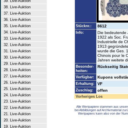
39. Live-Auktion
38. Live-Auktion
37. Live-Auktion
36. Live-Auktion
35. Live-Auktion
Stücknr.:
8612
34. Live-Auktion
Info:
Die bedeutende 
1922 als Soc. F
33. Live-Auktion
Industrielle de
32. Live-Auktion
1913 gegründeten
wurde die Ges. 1
31. Live-Auktion
Chinois pour le 
30. Live-Auktion
Jahren weitete d
29. Live-Auktion
Besonder-
Rückseitig Stat
28. Live-Auktion
heiten:
27. Live-Auktion
Verfügbar:
Kupons vollstä
26. Live-Auktion
Erhaltung:
VF
25. Live-Auktion
Zuschlag:
offen
24. Live-Auktion
Vorheriges Los
23. Live-Auktion
Alle Wertpapiere stammen aus unser
22. Live-Auktion
bei Abbildungen auf Archivmaterial zu
21. Live-Auktion
Wertpapiers kann also von der Num
20. Live-Auktion
19. Live-Auktion