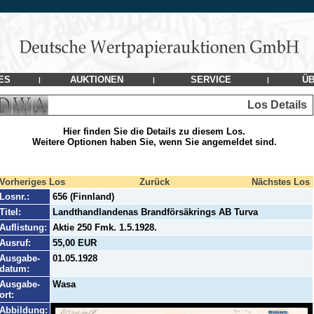
ES
AUKTIONEN
SERVICE
ÜB
|
|
|
Los Details
Hier finden Sie die Details zu diesem Los.
Weitere Optionen haben Sie, wenn Sie angemeldet sind.
Vorheriges Los
Zurück
Nächstes Los
Losnr.:
656 (Finnland)
Titel:
Landthandlandenas Brandförsäkrings AB Turva
Auflistung:
Aktie 250 Fmk. 1.5.1928.
Ausruf:
55,00 EUR
Ausgabe-
01.05.1928
datum:
Ausgabe-
Wasa
ort:
Abbildung: