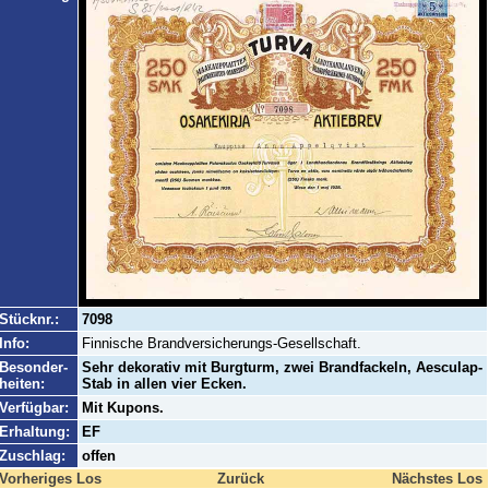
Stücknr.:
7098
Info:
Finnische Brandversicherungs-Gesellschaft.
Besonder-
Sehr dekorativ mit Burgturm, zwei Brandfackeln, Aesculap-
heiten:
Stab in allen vier Ecken.
Verfügbar:
Mit Kupons.
Erhaltung:
EF
Zuschlag:
offen
Vorheriges Los
Zurück
Nächstes Los