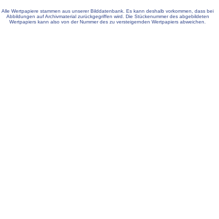
Alle Wertpapiere stammen aus unserer Bilddatenbank. Es kann deshalb vorkommen, dass bei
Abbildungen auf Archivmaterial zurückgegriffen wird. Die Stückenummer des abgebildeten
Wertpapiers kann also von der Nummer des zu versteigernden Wertpapiers abweichen.