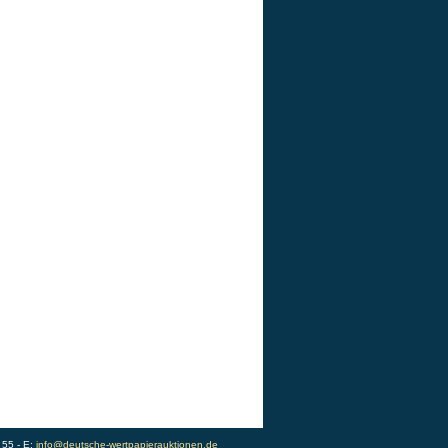
 55 - E:
info@deutsche-wertpapierauktionen.de