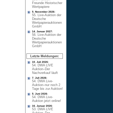
Freunde Historischer
Wertpapiere
5. November 2026:
55. Live-Auktion der
Deutsche
Wertpapierauktionen
GmbH
14. Januar 2027:
56. Live-Auktion der
Deutsche
Wertpapierauktionen
GmbH
Letzte Meldungen:
10. Juli 2026:
54. DWA LIVE
Auktion–Der
Nachverkauf läuft
7. Juli 2026:
54. DWA Live-
Auktion–nur noch 2
Tage bis zur Auktion!
5. Juni 2026:
54. DWA Live-
Auktion jetzt online!
16. Januar 2026:
53. DWA LIVE
Auktion–Der