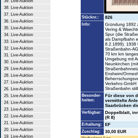
39. Live-Auktion
38. Live-Auktion
37. Live-Auktion
Stücknr.:
826
36. Live-Auktion
Info:
Gründung 1892 
35. Live-Auktion
Vering & Waecht
Spur (die Straß
34. Live-Auktion
als Dampfbahn er
33. Live-Auktion
8.2.1899). 1938
32. Live-Auktion
Straßenbahn-AG.
70 km km langes
31. Live-Auktion
Umgebung mit Au
30. Live-Auktion
Neunkirchen (mit
29. Live-Auktion
Straßenbahnnetz
Ensheim/Ormeshe
28. Live-Auktion
Beherrschungsve
27. Live-Auktion
Verkehrs-GmbH S
Straßenbahn still
26. Live-Auktion
Besonder-
Für diese von 
25. Live-Auktion
heiten:
vermittelte Anl
24. Live-Auktion
Saarbrücken di
23. Live-Auktion
Verfügbar:
Doppelblatt, i
22. Live-Auktion
(R 8)
21. Live-Auktion
Erhaltung:
EF
20. Live-Auktion
Zuschlag:
30,00 EUR
19. Live-Auktion