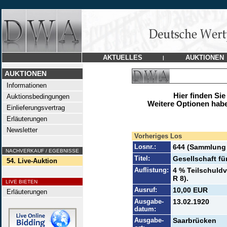
AKTUELLES
AUKTIONEN
|
AUKTIONEN
Informationen
Hier finden Sie
Auktionsbedingungen
Weitere Optionen habe
Einlieferungsvertrag
Erläuterungen
Newsletter
Vorheriges Los
Losnr.:
644 (Sammlung
NACHVERKAUF / EGEBNISSE
Titel:
Gesellschaft fü
54. Live-Auktion
Auflistung:
4 % Teilschuldv
R 8).
LIVE BIETEN
Ausruf:
10,00 EUR
Erläuterungen
Ausgabe-
13.02.1920
datum:
Ausgabe-
Saarbrücken