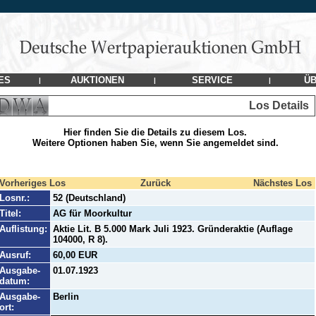
ES
AUKTIONEN
SERVICE
ÜB
|
|
|
Los Details
Hier finden Sie die Details zu diesem Los.
Weitere Optionen haben Sie, wenn Sie angemeldet sind.
Vorheriges Los
Zurück
Nächstes Los
Losnr.:
52 (Deutschland)
Titel:
AG für Moorkultur
Auflistung:
Aktie Lit. B 5.000 Mark Juli 1923. Gründeraktie (Auflage
104000, R 8).
Ausruf:
60,00 EUR
Ausgabe-
01.07.1923
datum:
Ausgabe-
Berlin
ort: