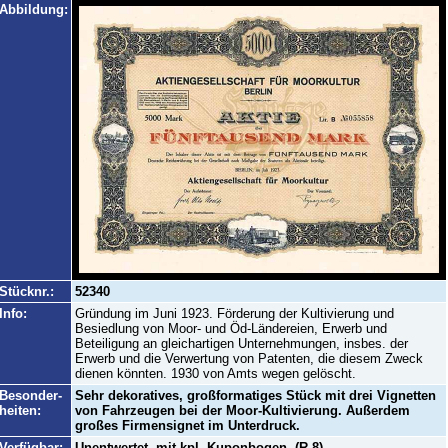
Abbildung:
Stücknr.:
52340
Info:
Gründung im Juni 1923. Förderung der Kultivierung und
Besiedlung von Moor- und Öd-Ländereien, Erwerb und
Beteiligung an gleichartigen Unternehmungen, insbes. der
Erwerb und die Verwertung von Patenten, die diesem Zweck
dienen könnten. 1930 von Amts wegen gelöscht.
Besonder-
Sehr dekoratives, großformatiges Stück mit drei Vignetten
heiten:
von Fahrzeugen bei der Moor-Kultivierung. Außerdem
großes Firmensignet im Unterdruck.
Verfügbar:
Unentwertet, mit kpl. Kuponbogen. (R 8)