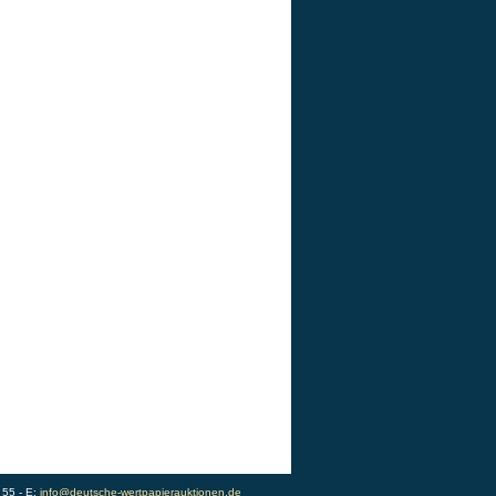
 55 - E:
info@deutsche-wertpapierauktionen.de