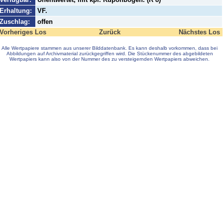
Erhaltung:
VF.
Zuschlag:
offen
Vorheriges Los
Zurück
Nächstes Los
Alle Wertpapiere stammen aus unserer Bilddatenbank. Es kann deshalb vorkommen, dass bei
Abbildungen auf Archivmaterial zurückgegriffen wird. Die Stückenummer des abgebildeten
Wertpapiers kann also von der Nummer des zu versteigernden Wertpapiers abweichen.