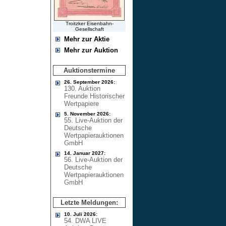
Troitzker Eisenbahn-
Gesellschaft
Mehr zur Aktie
Mehr zur Auktion
Auktionstermine
26. September 2026:
130. Auktion
Freunde Historischer
Wertpapiere
5. November 2026:
55. Live-Auktion der
Deutsche
Wertpapierauktionen
GmbH
14. Januar 2027:
56. Live-Auktion der
Deutsche
Wertpapierauktionen
GmbH
Letzte Meldungen:
10. Juli 2026:
54. DWA LIVE