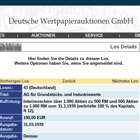
ES
AUKTIONEN
SERVICE
ÜB
|
|
|
Los Details
Hier finden Sie die Details zu diesem Los.
Weitere Optionen haben Sie, wenn Sie angemeldet sind.
Vorheriges Los
Zurück
Nächstes Los
Losnr.:
43 (Deutschland)
Titel:
AG für Grundstücks- und Industriewerte
Auflistung:
Interimsschein über 1.000 Aktien zu 500 RM und 500 Aktien
zu 1.000 RM vom 31.3.1939 (verbriefte 100 % des Kapitals,
R 12),
Ausruf:
190,00 EUR
Ausgabe-
31.03.1939
datum:
Ausgabe-
Dessau