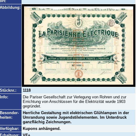
ort:
Abbildung:
Stücknr.:
1118
Info:
Die Pariser Gesellschaft zur Verlegung von Rohren und zur
Errichtung von Anschlüssen für die Elektrizität wurde 1903
gegründet.
Besonder-
Herrliche Gestaltung mit elektrischen Glühlampen in der
heiten:
Umrandung sowie Jugendstilelementen. Im Unterdruck
ganzflächig Zeichnungen.
Verfügbar:
Kupons anhängend.
Erhaltung:
VF+