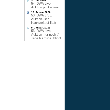
5. Juni 2026:
54. DWA Live-
Auktion jetzt online!
16. Januar 2026:
53. DWA LIVE
Auktion–Der
Nachverkauf läuft
9. Januar 2026:
53. DWA Live-
Auktion–nur noch 7
Tage bis zur Auktion!