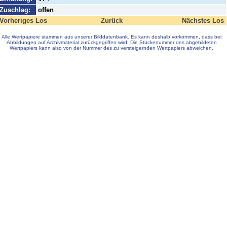
Zuschlag:
offen
Vorheriges Los
Zurück
Nächstes Los
Alle Wertpapiere stammen aus unserer Bilddatenbank. Es kann deshalb vorkommen, dass bei
Abbildungen auf Archivmaterial zurückgegriffen wird. Die Stückenummer des abgebildeten
Wertpapiers kann also von der Nummer des zu versteigernden Wertpapiers abweichen.