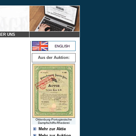
ER UNS
Aus der Auktion:
Oldenburg-Portugiesische
Dampfschiffs-Rhederei
Mehr zur Aktie
Mehr zur Auktion