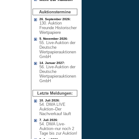
Auktionstermine
26. September 2026:
130. Auktion
Freunde Historischer
Wertpapiere
5. November 2026:
55. Live-Auktion der
Deutsche
Wertpapierauktionen
GmbH
14. Januar 2027:
56. Live-Auktion der
Deutsche
Wertpapierauktionen
GmbH
Letzte Meldungen:
10. Juli 2026:
54. DWA LIVE
Auktion–Der
Nachverkauf läuft
7. Juli 2026:
54. DWA Live-
Auktion–nur noch 2
Tage bis zur Auktion!