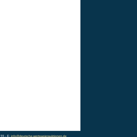
 55 - E:
info@deutsche-wertpapierauktionen.de