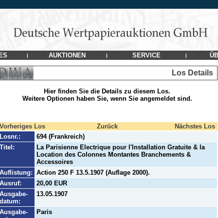
ES
AUKTIONEN
SERVICE
ÜB
|
|
|
Los Details
Hier finden Sie die Details zu diesem Los.
Weitere Optionen haben Sie, wenn Sie angemeldet sind.
Vorheriges Los
Zurück
Nächstes Los
Losnr.:
694 (Frankreich)
Titel:
La Parisienne Electrique pour l'Installation Gratuite & la
Location des Colonnes Montantes Branchements &
Accessoires
Auflistung:
Action 250 F 13.5.1907 (Auflage 2000).
Ausruf:
20,00 EUR
Ausgabe-
13.05.1907
datum:
Ausgabe-
Paris