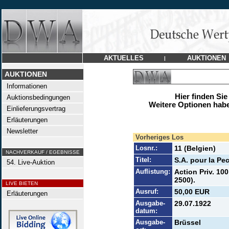
AKTUELLES
AUKTIONEN
|
AUKTIONEN
Informationen
Hier finden Sie
Auktionsbedingungen
Weitere Optionen habe
Einlieferungsvertrag
Erläuterungen
Newsletter
Vorheriges Los
Losnr.:
11 (Belgien)
NACHVERKAUF / EGEBNISSE
Titel:
S.A. pour la Pe
54. Live-Auktion
Auflistung:
Action Priv. 10
2500).
LIVE BIETEN
Ausruf:
50,00 EUR
Erläuterungen
Ausgabe-
29.07.1922
datum:
Ausgabe-
Brüssel