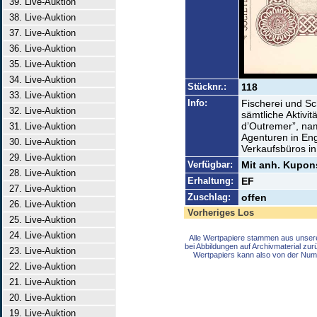
39. Live-Auktion
38. Live-Auktion
37. Live-Auktion
36. Live-Auktion
35. Live-Auktion
34. Live-Auktion
Stücknr.:
118
33. Live-Auktion
Info:
Fischerei und S
32. Live-Auktion
sämtliche Aktivi
d’Outremer”, nam
31. Live-Auktion
Agenturen in Eng
30. Live-Auktion
Verkaufsbüros i
29. Live-Auktion
Verfügbar:
Mit anh. Kupon
28. Live-Auktion
Erhaltung:
EF
27. Live-Auktion
Zuschlag:
offen
26. Live-Auktion
Vorheriges Los
25. Live-Auktion
24. Live-Auktion
Alle Wertpapiere stammen aus unser
bei Abbildungen auf Archivmaterial zu
23. Live-Auktion
Wertpapiers kann also von der Num
22. Live-Auktion
21. Live-Auktion
20. Live-Auktion
19. Live-Auktion