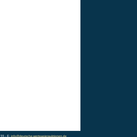
 55 - E:
info@deutsche-wertpapierauktionen.de