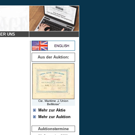
ER UNS
Aus der Auktion:
Cie. Maritime „L‘Union
Belliloise“
Mehr zur Aktie
Mehr zur Auktion
Auktionstermine