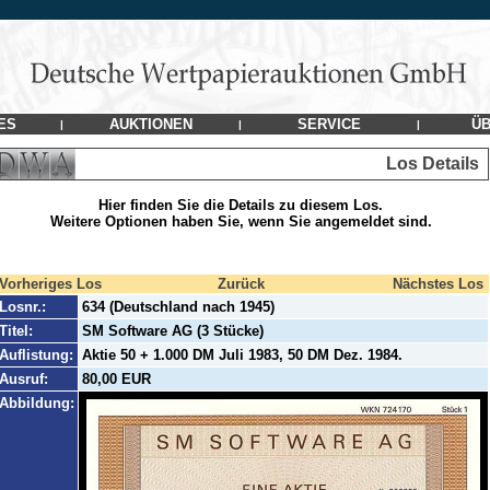
ES
AUKTIONEN
SERVICE
ÜB
|
|
|
Los Details
Hier finden Sie die Details zu diesem Los.
Weitere Optionen haben Sie, wenn Sie angemeldet sind.
Vorheriges Los
Zurück
Nächstes Los
Losnr.:
634 (Deutschland nach 1945)
Titel:
SM Software AG (3 Stücke)
Auflistung:
Aktie 50 + 1.000 DM Juli 1983, 50 DM Dez. 1984.
Ausruf:
80,00 EUR
Abbildung: