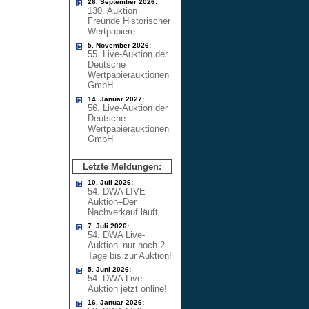
26. September 2026:
130. Auktion
Freunde Historischer
Wertpapiere
5. November 2026:
55. Live-Auktion der
Deutsche
Wertpapierauktionen
GmbH
14. Januar 2027:
56. Live-Auktion der
Deutsche
Wertpapierauktionen
GmbH
Letzte Meldungen:
10. Juli 2026:
54. DWA LIVE
Auktion–Der
Nachverkauf läuft
7. Juli 2026:
54. DWA Live-
Auktion–nur noch 2
Tage bis zur Auktion!
5. Juni 2026:
54. DWA Live-
Auktion jetzt online!
16. Januar 2026: