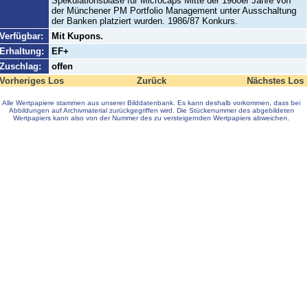
Spekulationsblase für Microcaps Mitte der 1980er Jahre von
der Münchener PM Portfolio Management unter Ausschaltung
der Banken platziert wurden. 1986/87 Konkurs.
Verfügbar:
Mit Kupons.
Erhaltung:
EF+
Zuschlag:
offen
Vorheriges Los
Zurück
Nächstes Los
Alle Wertpapiere stammen aus unserer Bilddatenbank. Es kann deshalb vorkommen, dass bei
Abbildungen auf Archivmaterial zurückgegriffen wird. Die Stückenummer des abgebildeten
Wertpapiers kann also von der Nummer des zu versteigernden Wertpapiers abweichen.