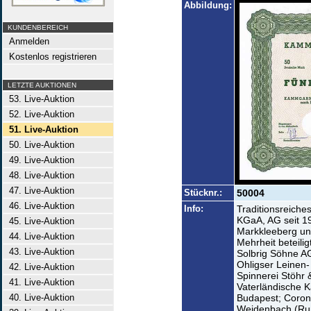
Abbildung:
KUNDENBEREICH
Anmelden
Kostenlos registrieren
LETZTE AUKTIONEN
53. Live-Auktion
52. Live-Auktion
51. Live-Auktion
50. Live-Auktion
49. Live-Auktion
48. Live-Auktion
47. Live-Auktion
Stücknr.:
50004
46. Live-Auktion
Info:
Traditionsreiche
KGaA, AG seit 19
45. Live-Auktion
Markkleeberg un
44. Live-Auktion
Mehrheit beteili
43. Live-Auktion
Solbrig Söhne AG
Ohligser Leinen
42. Live-Auktion
Spinnerei Stöhr 
41. Live-Auktion
Vaterländische 
40. Live-Auktion
Budapest; Coron
Weidenbach (Rum