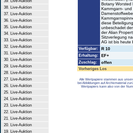
39. Live-Auktion
Botany Worsted 
38. Live-Auktion
Kammgarn- und S
Damenstoffweber
37. Live-Auktion
Kammgarnspinner
36. Live-Auktion
diese Beteiligun
35. Live-Auktion
unbeschadet der
der Alian Prope
34. Live-Auktion
Sitzverlegung n
33. Live-Auktion
AG ist bis heute 
32. Live-Auktion
Verfügbar:
R 10
31. Live-Auktion
Erhaltung:
EF+
30. Live-Auktion
Zuschlag:
offen
29. Live-Auktion
Vorheriges Los
28. Live-Auktion
27. Live-Auktion
Alle Wertpapiere stammen aus unser
bei Abbildungen auf Archivmaterial zu
26. Live-Auktion
Wertpapiers kann also von der Num
25. Live-Auktion
24. Live-Auktion
23. Live-Auktion
22. Live-Auktion
21. Live-Auktion
20. Live-Auktion
19. Live-Auktion