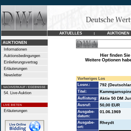
AKTUELLES
AUKTIONEN
|
AUKTIONEN
Informationen
Hier finden Sie
Auktionsbedingungen
Weitere Optionen habe
Einlieferungsvertrag
Erläuterungen
Newsletter
Vorheriges Los
Losnr.:
792 (Deutschla
NACHVERKAUF / EGEBNISSE
Titel:
Kammgarnspinne
54. Live-Auktion
Auflistung:
Aktie 50 DM Jun
Ausruf:
50,00 EUR
LIVE BIETEN
Erläuterungen
Ausgabe-
01.06.1969
datum:
Ausgabe-
Rheydt
ort: