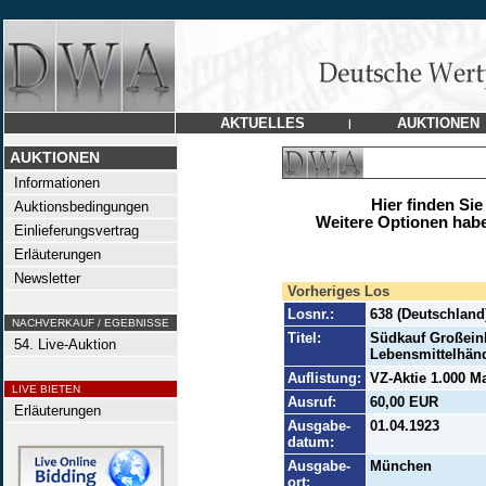
AKTUELLES
AUKTIONEN
|
AUKTIONEN
Informationen
Hier finden Sie
Auktionsbedingungen
Weitere Optionen habe
Einlieferungsvertrag
Erläuterungen
Newsletter
Vorheriges Los
Losnr.:
638 (Deutschland
NACHVERKAUF / EGEBNISSE
Titel:
Südkauf Großein
54. Live-Auktion
Lebensmittelhänd
Auflistung:
VZ-Aktie 1.000 Ma
LIVE BIETEN
Ausruf:
60,00 EUR
Erläuterungen
Ausgabe-
01.04.1923
datum:
Ausgabe-
München
ort: