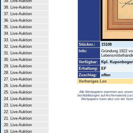
39. Live-Auktion
38. Live-Auktion
37. Live-Auktion
36. Live-Auktion
35. Live-Auktion
34. Live-Auktion
33. Live-Auktion
Stücknr.:
15108
32. Live-Auktion
Info:
Gründung 1922 von
31. Live-Auktion
Lebensmittelhändl
30. Live-Auktion
Verfügbar:
Kpl. Kuponbogen
29. Live-Auktion
Erhaltung:
EF
28. Live-Auktion
Zuschlag:
offen
27. Live-Auktion
Vorheriges Los
26. Live-Auktion
25. Live-Auktion
Alle Wertpapiere stammen aus unser
bei Abbildungen auf Archivmaterial zu
24. Live-Auktion
Wertpapiers kann also von der Num
23. Live-Auktion
22. Live-Auktion
21. Live-Auktion
20. Live-Auktion
19. Live-Auktion