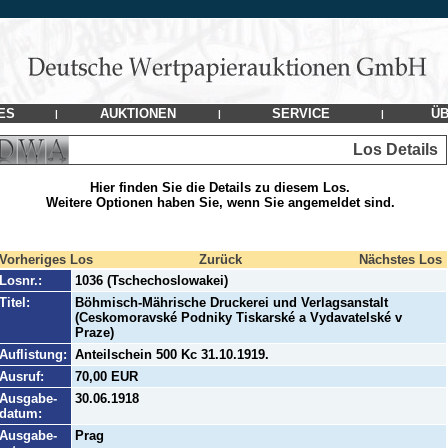
ES
AUKTIONEN
SERVICE
ÜB
|
|
|
Los Details
Hier finden Sie die Details zu diesem Los.
Weitere Optionen haben Sie, wenn Sie angemeldet sind.
Vorheriges Los
Zurück
Nächstes Los
Losnr.:
1036 (Tschechoslowakei)
Titel:
Böhmisch-Mährische Druckerei und Verlagsanstalt
(Ceskomoravské Podniky Tiskarské a Vydavatelské v
Praze)
Auflistung:
Anteilschein 500 Kc 31.10.1919.
Ausruf:
70,00 EUR
Ausgabe-
30.06.1918
datum:
Ausgabe-
Prag