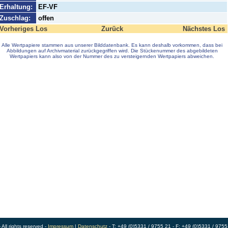
Erhaltung:
EF-VF
Zuschlag:
offen
Vorheriges Los
Zurück
Nächstes Los
Alle Wertpapiere stammen aus unserer Bilddatenbank. Es kann deshalb vorkommen, dass bei
Abbildungen auf Archivmaterial zurückgegriffen wird. Die Stückenummer des abgebildeten
Wertpapiers kann also von der Nummer des zu versteigernden Wertpapiers abweichen.
ll rights reserved -
Impressum
|
Datenschutz
- T: +49 (0)5331 / 9755 21 - F: +49 (0)5331 / 9755