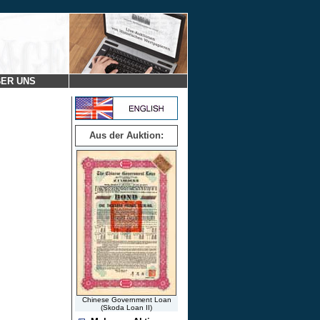
ER UNS
Aus der Auktion:
Chinese Government Loan
(Skoda Loan II)