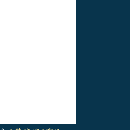
 55 - E:
info@deutsche-wertpapierauktionen.de