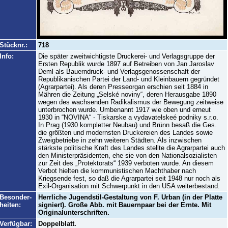
Stücknr.:
718
Info:
Die später zweitwichtigste Druckerei- und Verlagsgruppe der
Ersten Republik wurde 1897 auf Betreiben von Jan Jaroslav
Deml als Bauerndruck- und Verlagsgenossenschaft der
Republikanischen Partei der Land- und Kleinbauern gegründet
(Agrarpartei). Als deren Presseorgan erschien seit 1884 in
Mähren die Zeitung „Selské noviny“, deren Herausgabe 1890
wegen des wachsenden Radikalismus der Bewegung zeitweise
unterbrochen wurde. Umbenannt 1917 wie oben und erneut
1930 in “NOVINA“ - Tiskarske a vydavatelskeé podniky s.r.o.
In Prag (1930 kompletter Neubau) und Brünn besaß die Ges.
die größten und modernsten Druckereien des Landes sowie
Zweigbetriebe in zehn weiteren Städten. Als inzwischen
stärkste politische Kraft des Landes stellte die Agrarpartei auch
den Ministerpräsidenten, ehe sie von den Nationalsozialisten
zur Zeit des „Protektorats“ 1939 verboten wurde. An diesem
Verbot hielten die kommunistischen Machthaber nach
Kriegsende fest, so daß die Agrarpartei seit 1948 nur noch als
Exil-Organisation mit Schwerpunkt in den USA weiterbestand.
Besonder-
Herrliche Jugendstil-Gestaltung von F. Urban (in der Platte
heiten:
signiert). Große Abb. mit Bauernpaar bei der Ernte. Mit
Originalunterschriften.
Verfügbar:
Doppelblatt.