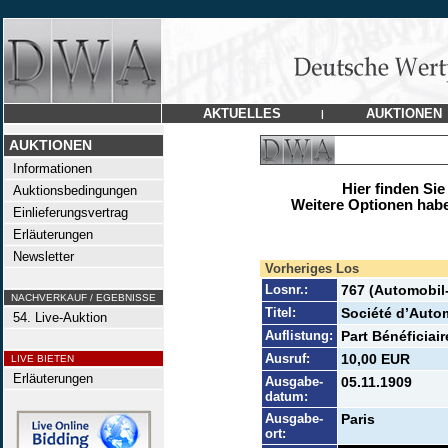
AKTUELLES
AUKTIONEN
|
AUKTIONEN
Informationen
Hier finden Sie
Auktionsbedingungen
Weitere Optionen habe
Einlieferungsvertrag
Erläuterungen
Newsletter
Vorheriges Los
Losnr.:
767 (Automobil
NACHVERKAUF / EGEBNISSE
Titel:
Société d’Auto
54. Live-Auktion
Auflistung:
Part Bénéficiair
Ausruf:
10,00 EUR
LIVE BIETEN
Erläuterungen
Ausgabe-
05.11.1909
datum:
Ausgabe-
Paris
ort: