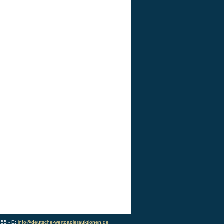
 55 - E:
info@deutsche-wertpapierauktionen.de