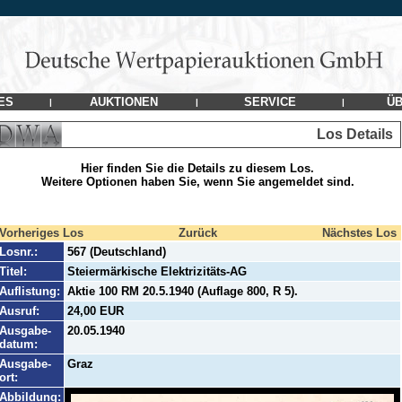
ES
AUKTIONEN
SERVICE
ÜB
|
|
|
Los Details
Hier finden Sie die Details zu diesem Los.
Weitere Optionen haben Sie, wenn Sie angemeldet sind.
Vorheriges Los
Zurück
Nächstes Los
Losnr.:
567 (Deutschland)
Titel:
Steiermärkische Elektrizitäts-AG
Auflistung:
Aktie 100 RM 20.5.1940 (Auflage 800, R 5).
Ausruf:
24,00 EUR
Ausgabe-
20.05.1940
datum:
Ausgabe-
Graz
ort:
Abbildung: