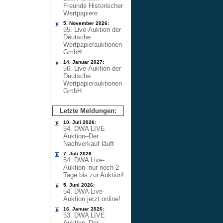
Freunde Historischer
Wertpapiere
5. November 2026:
55. Live-Auktion der
Deutsche
Wertpapierauktionen
GmbH
14. Januar 2027:
56. Live-Auktion der
Deutsche
Wertpapierauktionen
GmbH
Letzte Meldungen:
10. Juli 2026:
54. DWA LIVE
Auktion–Der
Nachverkauf läuft
7. Juli 2026:
54. DWA Live-
Auktion–nur noch 2
Tage bis zur Auktion!
5. Juni 2026:
54. DWA Live-
Auktion jetzt online!
16. Januar 2026:
53. DWA LIVE
Auktion–Der