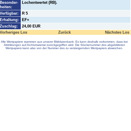
Besonder-
Lochentwertet (RB).
heiten:
Verfügbar:
R 5
Erhaltung:
EF+
Zuschlag:
24,00 EUR
Vorheriges Los
Zurück
Nächstes Los
Alle Wertpapiere stammen aus unserer Bilddatenbank. Es kann deshalb vorkommen, dass bei
Abbildungen auf Archivmaterial zurückgegriffen wird. Die Stückenummer des abgebildeten
Wertpapiers kann also von der Nummer des zu versteigernden Wertpapiers abweichen.