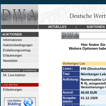
AKTUELLES
AUKTIONEN
|
AUKTIONEN
Informationen
Hier finden Sie
Auktionsbedingungen
Weitere Optionen habe
Einlieferungsvertrag
Erläuterungen
Newsletter
Vorheriges Los
Losnr.:
445 (Deutschla
NACHVERKAUF / EGEBNISSE
Titel:
Nürnberger Le
54. Live-Auktion
Auflistung:
Namensaktie Lit
R 4), ausgestel
LIVE BIETEN
Versicherungs-
Erläuterungen
Ausruf:
40,00 EUR
Ausgabe-
01.12.1929
datum: