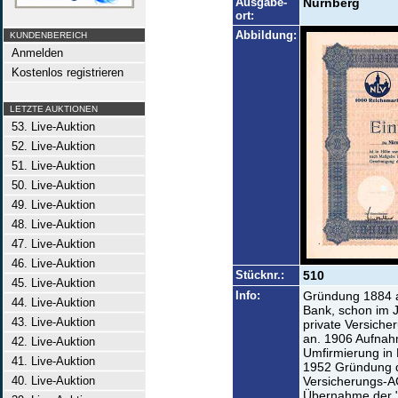
Ausgabe-
Nürnberg
ort:
Abbildung:
KUNDENBEREICH
Anmelden
Kostenlos registrieren
LETZTE AUKTIONEN
53. Live-Auktion
52. Live-Auktion
51. Live-Auktion
50. Live-Auktion
49. Live-Auktion
48. Live-Auktion
47. Live-Auktion
46. Live-Auktion
Stücknr.:
510
45. Live-Auktion
Info:
Gründung 1884 a
44. Live-Auktion
Bank, schon im J
43. Live-Auktion
private Versiche
an. 1906 Aufnahm
42. Live-Auktion
Umfirmierung in
41. Live-Auktion
1952 Gründung d
40. Live-Auktion
Versicherungs-A
Übernahme der 