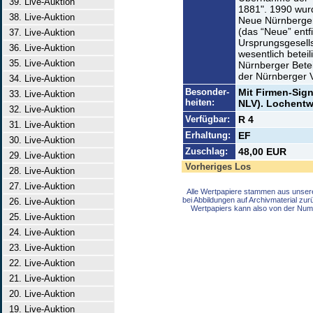
39. Live-Auktion
1881". 1990 wur
38. Live-Auktion
Neue Nürnberger
(das “Neue” entfi
37. Live-Auktion
Ursprungsgesells
36. Live-Auktion
wesentlich beteil
35. Live-Auktion
Nürnberger Betei
der Nürnberger 
34. Live-Auktion
Besonder-
Mit Firmen-Sign
33. Live-Auktion
heiten:
NLV). Lochentwe
32. Live-Auktion
Verfügbar:
R 4
31. Live-Auktion
Erhaltung:
EF
30. Live-Auktion
Zuschlag:
48,00 EUR
29. Live-Auktion
Vorheriges Los
28. Live-Auktion
27. Live-Auktion
Alle Wertpapiere stammen aus unser
bei Abbildungen auf Archivmaterial zu
26. Live-Auktion
Wertpapiers kann also von der Num
25. Live-Auktion
24. Live-Auktion
23. Live-Auktion
22. Live-Auktion
21. Live-Auktion
20. Live-Auktion
19. Live-Auktion