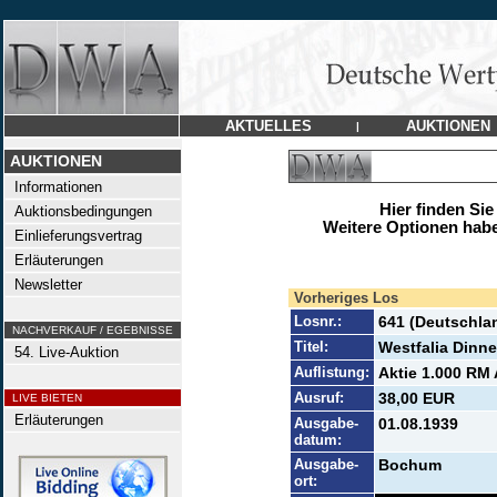
AKTUELLES
AUKTIONEN
|
AUKTIONEN
Informationen
Hier finden Sie
Auktionsbedingungen
Weitere Optionen habe
Einlieferungsvertrag
Erläuterungen
Newsletter
Vorheriges Los
Losnr.:
641 (Deutschla
NACHVERKAUF / EGEBNISSE
Titel:
Westfalia Dinn
54. Live-Auktion
Auflistung:
Aktie 1.000 RM 
Ausruf:
38,00 EUR
LIVE BIETEN
Erläuterungen
Ausgabe-
01.08.1939
datum:
Ausgabe-
Bochum
ort: