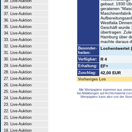
39. Live-Auktion
gebaut. 1930 Üb
38. Live-Auktion
geratenen “Masch
Maschinenfabrik
37. Live-Auktion
Aufbereitungsan
36. Live-Auktion
Westfalia Dinnen
35. Live-Auktion
Geschäft wurde
übertragen. Zule
34. Live-Auktion
Hamburg über d
33. Live-Auktion
machte daraus di
32. Live-Auktion
Besonder-
Lochentwertet 
31. Live-Auktion
heiten:
30. Live-Auktion
Verfügbar:
R 4
29. Live-Auktion
Erhaltung:
EF+
28. Live-Auktion
Zuschlag:
42,00 EUR
27. Live-Auktion
Vorheriges Los
26. Live-Auktion
Alle Wertpapiere stammen aus unser
25. Live-Auktion
bei Abbildungen auf Archivmaterial zu
Wertpapiers kann also von der Num
24. Live-Auktion
23. Live-Auktion
22. Live-Auktion
21. Live-Auktion
20. Live-Auktion
19. Live-Auktion