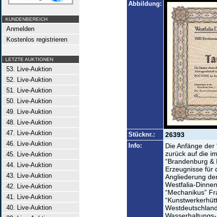
Abbildung:
KUNDENBEREICH
Anmelden
Kostenlos registrieren
LETZTE AUKTIONEN
53. Live-Auktion
52. Live-Auktion
51. Live-Auktion
50. Live-Auktion
49. Live-Auktion
48. Live-Auktion
47. Live-Auktion
Stücknr.:
26393
46. Live-Auktion
Info:
Die Anfänge der 
zurück auf die i
45. Live-Auktion
“Brandenburg & L
44. Live-Auktion
Erzeugnisse für 
43. Live-Auktion
Angliederung der
Westfalia-Dinne
42. Live-Auktion
“Mechanikus” Fr
41. Live-Auktion
“Kunstwerkerhütt
40. Live-Auktion
Westdeutschlands
Wasserhaltungs-