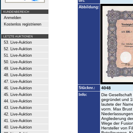
ort:
Abbildung:
KUNDENBEREICH
Anmelden
Kostenlos registrieren
LETZTE AUKTIONEN
53. Live-Auktion
52. Live-Auktion
51. Live-Auktion
50. Live-Auktion
49. Live-Auktion
48. Live-Auktion
47. Live-Auktion
Stücknr.:
4048
46. Live-Auktion
45. Live-Auktion
Info:
Die Gesellschaft
gegründet und 1
44. Live-Auktion
lautete der Name
43. Live-Auktion
vorm. Max Brust -
Niederlassungen 
42. Live-Auktion
Angliederung de
41. Live-Auktion
Wege der Fusion
40. Live-Auktion
Hersteller von F
Beteiligungen, K