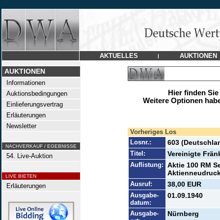
AKTUELLES
AUKTIONEN
|
AUKTIONEN
Informationen
Hier finden Sie
Auktionsbedingungen
Weitere Optionen habe
Einlieferungsvertrag
Erläuterungen
Newsletter
Vorheriges Los
Losnr.:
603 (Deutschla
NACHVERKAUF / EGEBNISSE
Titel:
Vereinigte Frä
54. Live-Auktion
Auflistung:
Aktie 100 RM Se
Aktienneudruck
LIVE BIETEN
Ausruf:
38,00 EUR
Erläuterungen
Ausgabe-
01.09.1940
datum:
Ausgabe-
Nürnberg