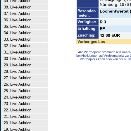
39. Live-Auktion
Nürnberg. 1976 
38. Live-Auktion
Besonder-
Lochentwertet 
37. Live-Auktion
heiten:
36. Live-Auktion
Verfügbar:
R 3
35. Live-Auktion
Erhaltung:
EF
34. Live-Auktion
Zuschlag:
42,00 EUR
33. Live-Auktion
Vorheriges Los
32. Live-Auktion
31. Live-Auktion
Alle Wertpapiere stammen aus unser
bei Abbildungen auf Archivmaterial zu
30. Live-Auktion
Wertpapiers kann also von der Num
29. Live-Auktion
28. Live-Auktion
27. Live-Auktion
26. Live-Auktion
25. Live-Auktion
24. Live-Auktion
23. Live-Auktion
22. Live-Auktion
21. Live-Auktion
20. Live-Auktion
19. Live-Auktion