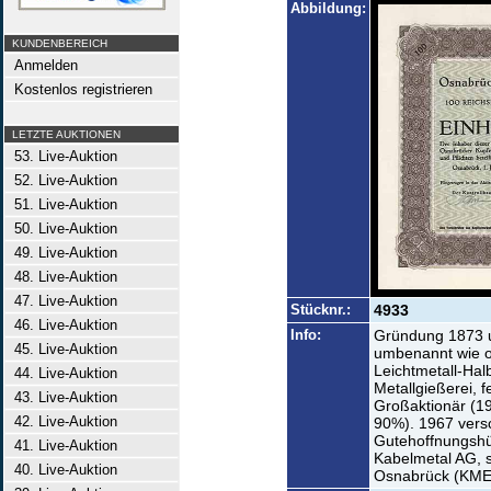
Abbildung:
KUNDENBEREICH
Anmelden
Kostenlos registrieren
LETZTE AUKTIONEN
53. Live-Auktion
52. Live-Auktion
51. Live-Auktion
50. Live-Auktion
49. Live-Auktion
48. Live-Auktion
47. Live-Auktion
Stücknr.:
4933
46. Live-Auktion
Info:
Gründung 1873 u
45. Live-Auktion
umbenannt wie o
Leichtmetall-Hal
44. Live-Auktion
Metallgießerei, 
43. Live-Auktion
Großaktionär (1
42. Live-Auktion
90%). 1967 vers
Gutehoffnungshü
41. Live-Auktion
Kabelmetal AG, 
40. Live-Auktion
Osnabrück (KME