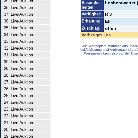
39. Live-Auktion
Besonder-
Lochentwertet 
heiten:
38. Live-Auktion
Verfügbar:
R 3
37. Live-Auktion
36. Live-Auktion
Erhaltung:
EF
35. Live-Auktion
Zuschlag:
offen
34. Live-Auktion
Vorheriges Los
33. Live-Auktion
Alle Wertpapiere stammen aus unser
32. Live-Auktion
bei Abbildungen auf Archivmaterial zu
Wertpapiers kann also von der Num
31. Live-Auktion
30. Live-Auktion
29. Live-Auktion
28. Live-Auktion
27. Live-Auktion
26. Live-Auktion
25. Live-Auktion
24. Live-Auktion
23. Live-Auktion
22. Live-Auktion
21. Live-Auktion
20. Live-Auktion
19. Live-Auktion