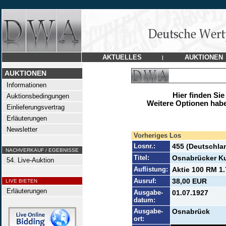
AKTUELLES
AUKTIONEN
|
AUKTIONEN
Informationen
Hier finden Sie
Auktionsbedingungen
Weitere Optionen habe
Einlieferungsvertrag
Erläuterungen
Newsletter
Vorheriges Los
Losnr.:
455 (Deutschla
NACHVERKAUF / EGEBNISSE
Titel:
Osnabrücker Ku
54. Live-Auktion
Auflistung:
Aktie 100 RM 1.
Ausruf:
38,00 EUR
LIVE BIETEN
Erläuterungen
Ausgabe-
01.07.1927
datum:
Ausgabe-
Osnabrück
ort: