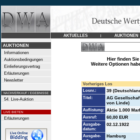
AKTUELLES
AUKTIONEN
|
AUKTIONEN
Informationen
Hier finden Sie
Auktionsbedingungen
Weitere Optionen habe
Einlieferungsvertrag
Erläuterungen
Newsletter
Vorheriges Los
Losnr.:
39 (Deutschlan
NACHVERKAUF / EGEBNISSE
Titel:
AG Gesellschaft
54. Live-Auktion
von Linde)
Auflistung:
Aktie 1.000 Mar
LIVE BIETEN
Ausruf:
60,00 EUR
Erläuterungen
Ausgabe-
02.12.1922
datum:
Ausgabe-
Hamburg