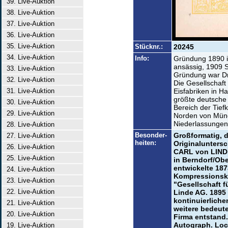
39. Live-Auktion
38. Live-Auktion
37. Live-Auktion
36. Live-Auktion
35. Live-Auktion
Stücknr.:
20245
34. Live-Auktion
Info:
Gründung 1890 i
ansässig, 1909 
33. Live-Auktion
Gründung war Dr.
32. Live-Auktion
Die Gesellschaf
31. Live-Auktion
Eisfabriken in Ha
größte deutsche 
30. Live-Auktion
Bereich der Tiefk
29. Live-Auktion
Norden von Münc
Niederlassungen
28. Live-Auktion
Besonder-
Großformatig, 
27. Live-Auktion
heiten:
Originaluntersch
26. Live-Auktion
CARL von LINDE
25. Live-Auktion
in Berndorf/Obe
entwickelte 18
24. Live-Auktion
Kompressionskä
23. Live-Auktion
"Gesellschaft f
22. Live-Auktion
Linde AG. 1895 
kontinuierliche
21. Live-Auktion
weitere bedeut
20. Live-Auktion
Firma entstand.
Autograph. Loc
19. Live-Auktion