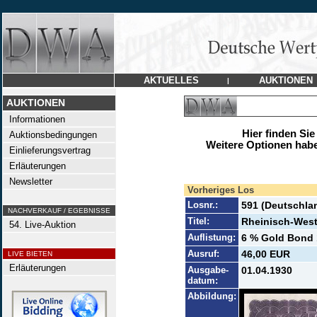
AKTUELLES
AUKTIONEN
|
AUKTIONEN
Informationen
Hier finden Sie
Auktionsbedingungen
Weitere Optionen habe
Einlieferungsvertrag
Erläuterungen
Newsletter
Vorheriges Los
Losnr.:
591 (Deutschla
NACHVERKAUF / EGEBNISSE
Titel:
Rheinisch-Westf
54. Live-Auktion
Auflistung:
6 % Gold Bond 1
Ausruf:
46,00 EUR
LIVE BIETEN
Erläuterungen
Ausgabe-
01.04.1930
datum:
Abbildung: