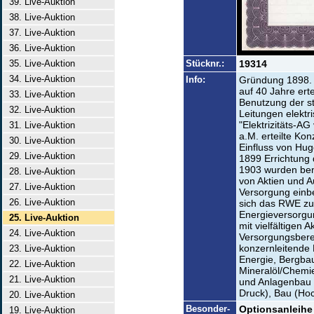
39. Live-Auktion
38. Live-Auktion
37. Live-Auktion
36. Live-Auktion
35. Live-Auktion
Stücknr.:
19314
34. Live-Auktion
Info:
Gründung 1898. 
auf 40 Jahre ert
33. Live-Auktion
Benutzung der st
32. Live-Auktion
Leitungen elektr
"Elektrizitäts-A
31. Live-Auktion
a.M. erteilte K
30. Live-Auktion
Einfluss von Hug
29. Live-Auktion
1899 Errichtung 
1903 wurden be
28. Live-Auktion
von Aktien und Au
27. Live-Auktion
Versorgung einbe
26. Live-Auktion
sich das RWE zu
Energieversorg
25. Live-Auktion
mit vielfältigen
24. Live-Auktion
Versorgungsberei
konzernleitende 
23. Live-Auktion
Energie, Bergbau
22. Live-Auktion
Mineralöl/Chemi
21. Live-Auktion
und Anlagenbau 
Druck), Bau (Hoch
20. Live-Auktion
Besonder-
Optionsanleihe 
19. Live-Auktion