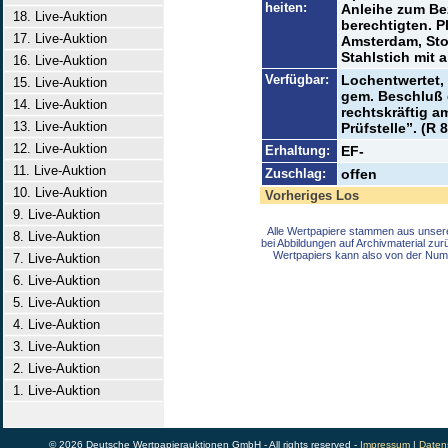
heiten:
Anleihe zum B
18. Live-Auktion
berechtigten. P
17. Live-Auktion
Amsterdam, Sto
Stahlstich mit a
16. Live-Auktion
Verfügbar:
Lochentwertet, 
15. Live-Auktion
gem. Beschluß 
14. Live-Auktion
rechtskräftig a
13. Live-Auktion
Prüfstelle”. (R 8
12. Live-Auktion
Erhaltung:
EF-
11. Live-Auktion
Zuschlag:
offen
10. Live-Auktion
Vorheriges Los
9. Live-Auktion
Alle Wertpapiere stammen aus unser
8. Live-Auktion
bei Abbildungen auf Archivmaterial zu
Wertpapiers kann also von der Num
7. Live-Auktion
6. Live-Auktion
5. Live-Auktion
4. Live-Auktion
3. Live-Auktion
2. Live-Auktion
1. Live-Auktion
© 2026 Deutsche Wertpapierauktionen GmbH - All rights reserved -
Impressum
|
Daten