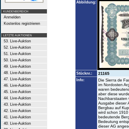
Abbildung:
KUNDENBEREICH
Anmelden
Kostenlos registrieren
LETZTE AUKTIONEN
53. Live-Auktion
52. Live-Auktion
51. Live-Auktion
50. Live-Auktion
49. Live-Auktion
48. Live-Auktion
Stücknr.:
21165
47. Live-Auktion
Info:
Die Sierra de Fa
im Nordosten Arg
46. Live-Auktion
waren bedeutend
45. Live-Auktion
aber diese wurde
44. Live-Auktion
Nachbarstaaten C
Ausgabe dieser A
43. Live-Auktion
Bergbau auf Kup
42. Live-Auktion
wird schon 1910 
bedeutende Berg
41. Live-Auktion
Bedeutung entsp
40. Live-Auktion
dieser AG anges