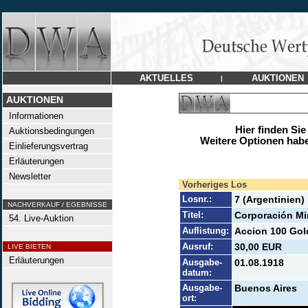
AKTUELLES
AUKTIONEN
|
AUKTIONEN
Informationen
Hier finden Sie
Auktionsbedingungen
Weitere Optionen habe
Einlieferungsvertrag
Erläuterungen
Newsletter
Vorheriges Los
Losnr.:
7 (Argentinien)
NACHVERKAUF / EGEBNISSE
Titel:
Corporación Mi
54. Live-Auktion
Auflistung:
Accion 100 Gol
Ausruf:
30,00 EUR
LIVE BIETEN
Erläuterungen
Ausgabe-
01.08.1918
datum:
Ausgabe-
Buenos Aires
ort: