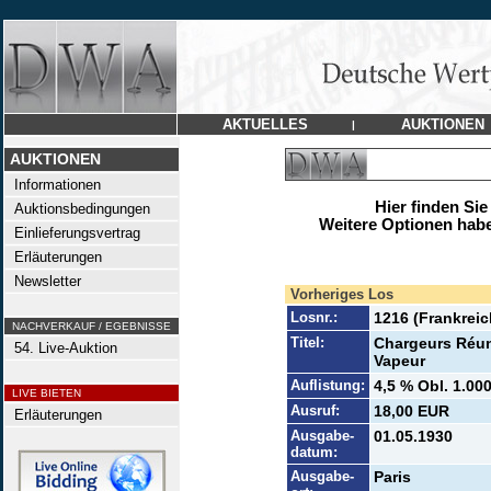
AKTUELLES
AUKTIONEN
|
AUKTIONEN
Informationen
Hier finden Sie
Auktionsbedingungen
Weitere Optionen habe
Einlieferungsvertrag
Erläuterungen
Newsletter
Vorheriges Los
Losnr.:
1216 (Frankreic
NACHVERKAUF / EGEBNISSE
Titel:
Chargeurs Réuni
54. Live-Auktion
Vapeur
Auflistung:
4,5 % Obl. 1.00
LIVE BIETEN
Ausruf:
18,00 EUR
Erläuterungen
Ausgabe-
01.05.1930
datum:
Ausgabe-
Paris