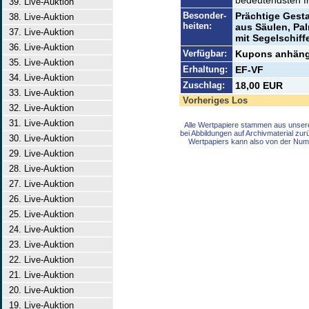
bedeutendsten fr
39. Live-Auktion
Besonder-
Prächtige Gesta
38. Live-Auktion
heiten:
aus Säulen, Pa
37. Live-Auktion
mit Segelschiff
36. Live-Auktion
Verfügbar:
Kupons anhäng
35. Live-Auktion
Erhaltung:
EF-VF
34. Live-Auktion
Zuschlag:
18,00 EUR
33. Live-Auktion
Vorheriges Los
32. Live-Auktion
31. Live-Auktion
Alle Wertpapiere stammen aus unser
bei Abbildungen auf Archivmaterial zu
30. Live-Auktion
Wertpapiers kann also von der Num
29. Live-Auktion
28. Live-Auktion
27. Live-Auktion
26. Live-Auktion
25. Live-Auktion
24. Live-Auktion
23. Live-Auktion
22. Live-Auktion
21. Live-Auktion
20. Live-Auktion
19. Live-Auktion